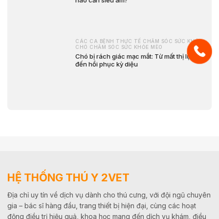
CÁC CA BỆNH THỰC TẾ CHĂM SÓC SỨC KHỎE
CHÓ CHĂM SÓC SỨC KHỎE MÈO
Chó bị rách giác mạc mắt: Từ mất thị lực
đến hồi phục kỳ diệu
HỆ THỐNG THÚ Y 2VET
Địa chỉ uy tín về dịch vụ dành cho thú cưng, với đội ngũ chuyên
gia – bác sĩ hàng đầu, trang thiết bị hiện đại, cùng các hoạt
động điều trị hiệu quả, khoa học mang đến dịch vụ khám, điều