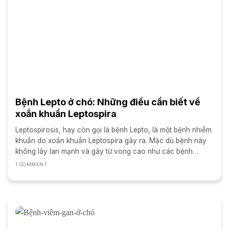
Bệnh Lepto ở chó: Những điều cần biết về
xoắn khuẩn Leptospira
Leptospirosis, hay còn gọi là bệnh Lepto, là một bệnh nhiễm
khuẩn do xoắn khuẩn Leptospira gây ra. Mặc dù bệnh này
không lây lan mạnh và gây tử vong cao như các bệnh
Parvovirus hay Care, nhưng bệnh Lepto...
1 COMMENT