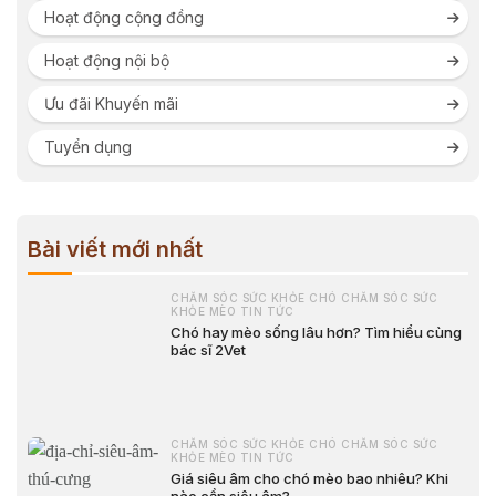
Hoạt động cộng đồng
Hoạt động nội bộ
Ưu đãi Khuyến mãi
Tuyển dụng
Bài viết mới nhất
CHĂM SÓC SỨC KHỎE CHÓ CHĂM SÓC SỨC
KHỎE MÈO TIN TỨC
Chó hay mèo sống lâu hơn? Tìm hiểu cùng
bác sĩ 2Vet
CHĂM SÓC SỨC KHỎE CHÓ CHĂM SÓC SỨC
KHỎE MÈO TIN TỨC
Giá siêu âm cho chó mèo bao nhiêu? Khi
nào cần siêu âm?