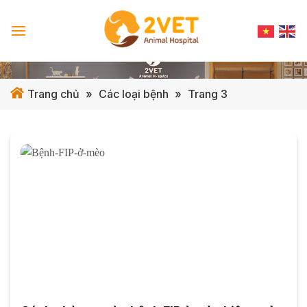
Skip
to
content
Trang chủ
»
Các loại bệnh
»
Trang 3