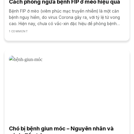
Cách phòng ngừa bệnh FIP ở mèo hiệu quả
Bệnh FIP ở mèo (viêm phúc mạc truyền nhiễm) là một căn
bệnh nguy hiểm, do virus Corona gây ra, với tỷ lệ tử vong
cao. Hiện nay, chưa có vắc-xin đặc hiệu để phòng bệnh
hoàn toàn. Tuy nhiên,...
1 COMMENT
Chó bị bệnh giun móc – Nguyên nhân và