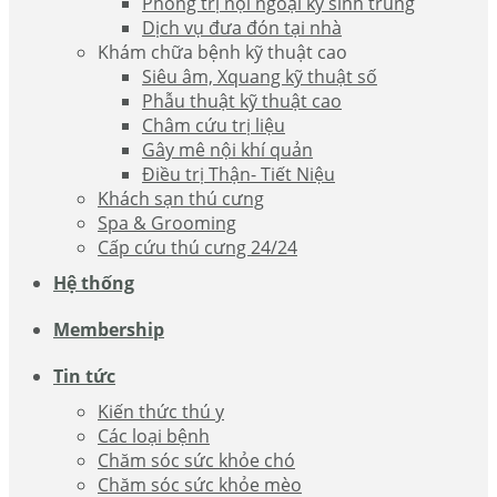
Phòng trị nội ngoại ký sinh trùng
Dịch vụ đưa đón tại nhà
Khám chữa bệnh kỹ thuật cao
Siêu âm, Xquang kỹ thuật số
Phẫu thuật kỹ thuật cao
Châm cứu trị liệu
Gây mê nội khí quản
Điều trị Thận- Tiết Niệu
Khách sạn thú cưng
Spa & Grooming
Cấp cứu thú cưng 24/24
Hệ thống
Membership
Tin tức
Kiến thức thú y
Các loại bệnh
Chăm sóc sức khỏe chó
Chăm sóc sức khỏe mèo