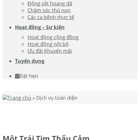
Động vật hoang dã
Chăm sóc thú non
Các ca bệnh thực tế
Hoạt động – Sự kiện
Hoạt động cộng đồng
Hoạt động nội bộ
Ưu đãi Khuyến mãi
Tuyển dụng
Đặt hẹn
Trang chủ
»
Dịch vụ toàn diện
Một Trái Tim Thấu Cảm