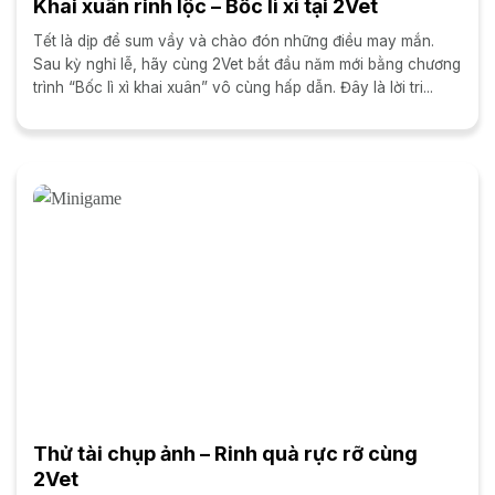
Khai xuân rinh lộc – Bốc lì xì tại 2Vet
Tết là dịp để sum vầy và chào đón những điều may mắn.
Sau kỳ nghỉ lễ, hãy cùng 2Vet bắt đầu năm mới bằng chương
trình “Bốc lì xì khai xuân” vô cùng hấp dẫn. Đây là lời tri...
Thử tài chụp ảnh – Rinh quà rực rỡ cùng
2Vet