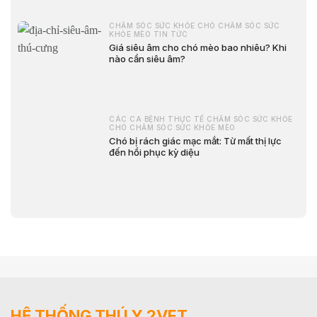
CHĂM SÓC SỨC KHỎE CHÓ CHĂM SÓC SỨC
KHỎE MÈO TIN TỨC
Giá siêu âm cho chó mèo bao nhiêu? Khi
nào cần siêu âm?
CÁC CA BỆNH THỰC TẾ CHĂM SÓC SỨC KHỎE
CHÓ CHĂM SÓC SỨC KHỎE MÈO
Chó bị rách giác mạc mắt: Từ mất thị lực
đến hồi phục kỳ diệu
HỆ THỐNG THÚ Y 2VET