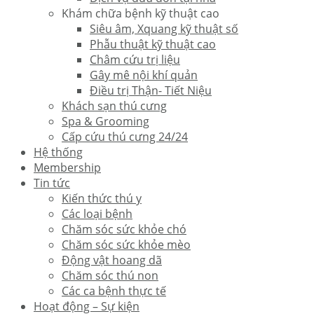
Khám chữa bệnh kỹ thuật cao
Siêu âm, Xquang kỹ thuật số
Phẫu thuật kỹ thuật cao
Châm cứu trị liệu
Gây mê nội khí quản
Điều trị Thận- Tiết Niệu
Khách sạn thú cưng
Spa & Grooming
Cấp cứu thú cưng 24/24
Hệ thống
Membership
Tin tức
Kiến thức thú y
Các loại bệnh
Chăm sóc sức khỏe chó
Chăm sóc sức khỏe mèo
Động vật hoang dã
Chăm sóc thú non
Các ca bệnh thực tế
Hoạt động – Sự kiện