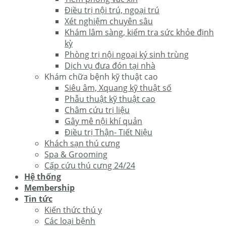
Điều trị nội trú, ngoại trú
Xét nghiệm chuyên sâu
Khám lâm sàng, kiểm tra sức khỏe định
kỳ
Phòng trị nội ngoại ký sinh trùng
Dịch vụ đưa đón tại nhà
Khám chữa bệnh kỹ thuật cao
Siêu âm, Xquang kỹ thuật số
Phẫu thuật kỹ thuật cao
Châm cứu trị liệu
Gây mê nội khí quản
Điều trị Thận- Tiết Niệu
Khách sạn thú cưng
Spa & Grooming
Cấp cứu thú cưng 24/24
Hệ thống
Membership
Tin tức
Kiến thức thú y
Các loại bệnh