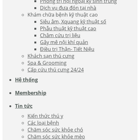
Phòng trị nội ngoại ký sinh trùng
Dịch vụ đưa đón tại nhà
Khám chữa bệnh kỹ thuật cao
Siêu âm, Xquang kỹ thuật số
Phẫu thuật kỹ thuật cao
Châm cứu trị liệu
Gây mê nội khí quản
Điều trị Thận- Tiết Niệu
Khách sạn thú cưng
Spa & Grooming
Cấp cứu thú cưng 24/24
Hệ thống
Membership
Tin tức
Kiến thức thú y
Các loại bệnh
Chăm sóc sức khỏe chó
Chăm sóc sức khỏe mèo