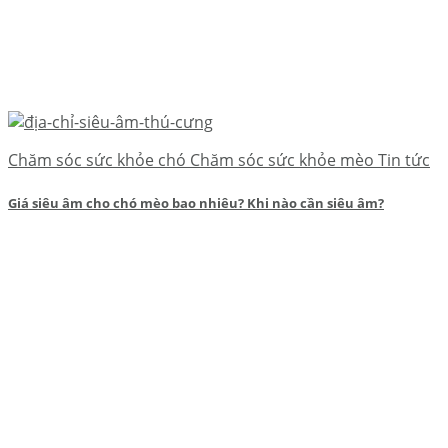
Chăm sóc sức khỏe chó Chăm sóc sức khỏe mèo Tin tức
Giá siêu âm cho chó mèo bao nhiêu? Khi nào cần siêu âm?