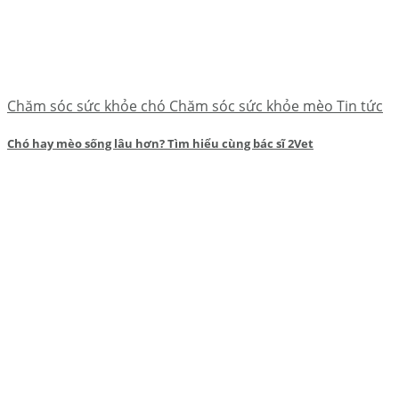
Chăm sóc sức khỏe chó Chăm sóc sức khỏe mèo Tin tức
Chó hay mèo sống lâu hơn? Tìm hiểu cùng bác sĩ 2Vet