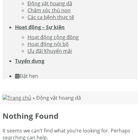
Động vật hoang dã
Chăm sóc thú non
Các ca bệnh thực tế
Hoạt động – Sự kiện
Hoạt động cộng đồng
Hoạt động nội bộ
Ưu đãi Khuyến mãi
Tuyển dụng
Đặt hẹn
Trang chủ
»
Động vật hoang dã
Nothing Found
It seems we can’t find what you’re looking for. Perhaps
searching can help.