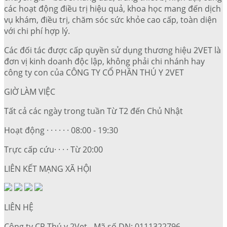
các hoạt động điều trị hiệu quả, khoa học mang đến dịch
vụ khám, điều trị, chăm sóc sức khỏe cao cấp, toàn diện
với chi phí hợp lý.
Các đối tác được cấp quyền sử dụng thương hiệu 2VET là
đơn vị kinh doanh độc lập, không phải chi nhánh hay
công ty con của CÔNG TY CỔ PHẦN THÚ Y 2VET
GIỜ LÀM VIỆC
Tất cả các ngày trong tuần Từ T2 đến Chủ Nhật
Hoạt động · · · · · · 08:00 - 19:30
Trực cấp cứu· · · · Từ 20:00
LIÊN KẾT MẠNG XÃ HỘI
LIÊN HỆ
Công ty CP Thú y 2Vet - Mã số DN: 0111322796