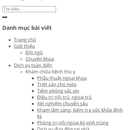
Danh mục bài viết
Trang chủ
Giới thiệu
Đội ngũ
Chuyên khoa
Dịch vụ toàn diện
Khám chữa bệnh thú y
Phẫu thuật ngoại khoa
Triệt sản chó mèo
Tiêm phòng vắc xin
Điều trị nội trú, ngoại trú
Xét nghiệm chuyên sâu
Khám lâm sàng, kiểm tra sức khỏe định
kỳ
Phòng trị nội ngoại ký sinh trùng
Dịch vụ đưa đón tại nhà