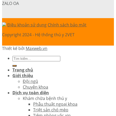
ZALO OA
Điều khoản sử dụng
Chính sách bảo mật
Copyright 2024 - Hệ thống thú y 2VET
Thiết kế bởi
Maxweb.vn
Trang chủ
Giới thiệu
Đội ngũ
Chuyên khoa
Dịch vụ toàn diện
Khám chữa bệnh thú y
Phẫu thuật ngoại khoa
Triệt sản chó mèo
Tiêm phòng vắc xin