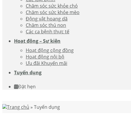
Chăm sóc sức khỏe chó
Chăm sóc sức khỏe mèo
Động vật hoang dã
Chăm sóc thú non
Các ca bệnh thực tế
Hoạt động – Sự kiện
Hoạt động cộng đồng
Hoạt động nội bộ
Ưu đãi Khuyến mãi
Tuyển dụng
Đặt hẹn
Trang chủ
»
Tuyển dụng