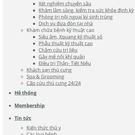
Xét nghiệm chuyên sâu
Khám lâm sàng, kiểm tra sức khỏe định kỳ
Phòng trị nội ngoại ký sinh trùng
Dịch vụ đưa đón tại nhà
Khám chữa bệnh kỹ thuật cao
Siêu âm, Xquang kỹ thuật số
Phẫu thuật kỹ thuật cao
Châm cứu trị liệu
Gây mê nội khí quản
Điều trị Thận- Tiết Niệu
Khách sạn thú cưng
Spa & Grooming
Cấp cứu thú cưng 24/24
Hệ thống
Membership
Tin tức
Kiến thức thú y
Các loại bệnh