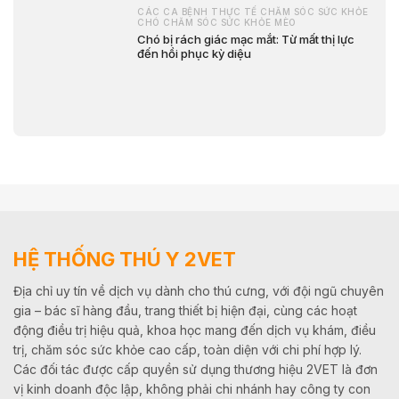
CÁC CA BỆNH THỰC TẾ CHĂM SÓC SỨC KHỎE
CHÓ CHĂM SÓC SỨC KHỎE MÈO
Chó bị rách giác mạc mắt: Từ mất thị lực
đến hồi phục kỳ diệu
HỆ THỐNG THÚ Y 2VET
Địa chỉ uy tín về dịch vụ dành cho thú cưng, với đội ngũ chuyên
gia – bác sĩ hàng đầu, trang thiết bị hiện đại, cùng các hoạt
động điều trị hiệu quả, khoa học mang đến dịch vụ khám, điều
trị, chăm sóc sức khỏe cao cấp, toàn diện với chi phí hợp lý.
Các đối tác được cấp quyền sử dụng thương hiệu 2VET là đơn
vị kinh doanh độc lập, không phải chi nhánh hay công ty con