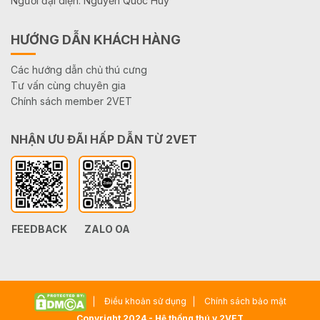
Người đại diện: Nguyễn Quốc Huy
HƯỚNG DẪN KHÁCH HÀNG
Các hướng dẫn chủ thú cưng
Tư vấn cùng chuyên gia
Chính sách member 2VET
NHẬN ƯU ĐÃI HẤP DẪN TỪ 2VET
FEEDBACK
ZALO OA
Điều khoản sử dụng
Chính sách bảo mật
Copyright 2024 - Hệ thống thú y 2VET