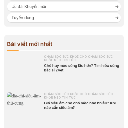
Ưu đãi Khuyến mãi
Tuyển dụng
Bài viết mới nhất
CHĂM SÓC SỨC KHỎE CHÓ CHĂM SÓC SỨC
KHỎE MÈO TIN TỨC
Chó hay mèo sống lâu hơn? Tìm hiểu cùng
bác sĩ 2Vet
CHĂM SÓC SỨC KHỎE CHÓ CHĂM SÓC SỨC
KHỎE MÈO TIN TỨC
Giá siêu âm cho chó mèo bao nhiêu? Khi
nào cần siêu âm?