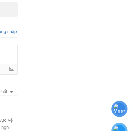
ng nhập
nhất
 vực vệ
 nghi