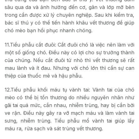
sâu qua da và ảnh hưởng đến cơ, gân và lớp mỡ bên
trong cần được xử lý chuyên nghiệp. Sau khi kiểm tra,
bác sĩ thú y có thể tiến hành khâu vết thương để giúp
chó mèo bạn hồi phục nhanh chóng.
11.Tiểu phẫu cắt đuôi: Cắt đuôi chó là việc nên làm với
một số giống chó. Điều này có lợi cho sự trưởng thành
của chúng. Nếu cắt đuôi từ nhỏ thì vết thương sẽ rất
mau lành và ít đau. Nhưng với chó lớn thì cần sự can
thiệp của thuốc mê và hậu phẫu.
12.Tiểu phẫu khối máu tụ vành tai: Vành tai của chó
mèo có thể bị tổn thương do nhiều nguyên nhân như
gãi tai quá mức, cắn nhau, nhiễm trùng, hay bị cắn bởi
ve rận. Điều này gây ra vỡ mạch máu và làm vành tai
sưng, nhiễm trùng. Tiểu phẫu mổ vành tai giúp lấy
máu ra, rửa sạch và sát trùng vết thương.