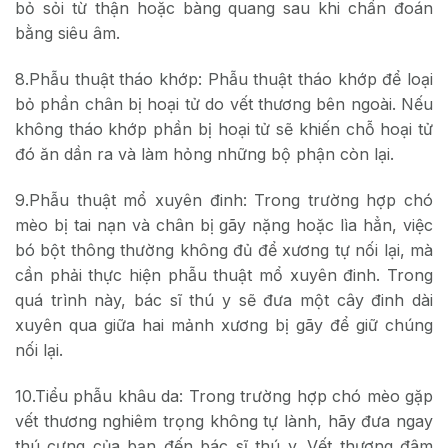
bỏ sỏi từ thận hoặc bàng quang sau khi chẩn đoán
bằng siêu âm.
8.Phẫu thuật tháo khớp: Phẫu thuật tháo khớp để loại
bỏ phần chân bị hoại tử do vết thương bên ngoài. Nếu
không tháo khớp phần bị hoại tử sẽ khiến chỗ hoại tử
đó ăn dần ra và làm hỏng những bộ phận còn lại.
9.Phẫu thuật mổ xuyên đinh: Trong trường hợp chó
mèo bị tai nạn và chân bị gãy nặng hoặc lìa hẳn, việc
bó bột thông thường không đủ để xương tự nối lại, mà
cần phải thực hiện phẫu thuật mổ xuyên đinh. Trong
quá trình này, bác sĩ thú y sẽ đưa một cây đinh dài
xuyên qua giữa hai mảnh xương bị gãy để giữ chúng
nối lại.
10.Tiểu phẫu khâu da: Trong trường hợp chó mèo gặp
vết thương nghiêm trọng không tự lành, hãy đưa ngay
thú cưng của bạn đến bác sĩ thú y. Vết thương đâm