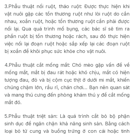
3.Phẫu thuật nối ruột, tháo ruột: Được thực hiện khi
vật nuôi gặp các tổn thương ruột như lòi ruột do cắn
nhau, xoắn ruột, hoặc tổn thương ruột cần phải được
nối lại. Qua quá trình mổ bụng, các bác sĩ sẽ tìm ra
phần ruột bị tổn thương hoặc rách, sau đó thực hiện
việc nối lại đoạn ruột hoặc sắp xếp lại các đoạn ruột
bị xoắn để khôi phục sức khỏe cho vật nuôi.
4.Phẫu thuật cắt mống mắt: Chó mèo gặp vấn đề về
mống mắt, mắt bị đau rát hoặc khó chịu, mắt có hiện
tượng đau, đỏ và bị cộm cục thịt ở dưới mi mắt, khiến
chúng chậm lớn, rầu rĩ, chán chơi… Bạn nên quan sát
và mang thú cưng đến phòng khám thú y để cắt mống
mắt đó.
5.Phẫu thuật triệt sản: Là quá trình cắt bỏ bộ phận
sinh dục để ngăn chặn khả năng sinh sản. Bằng cách
loại bỏ tử cung và buồng trứng ở con cái hoặc tinh