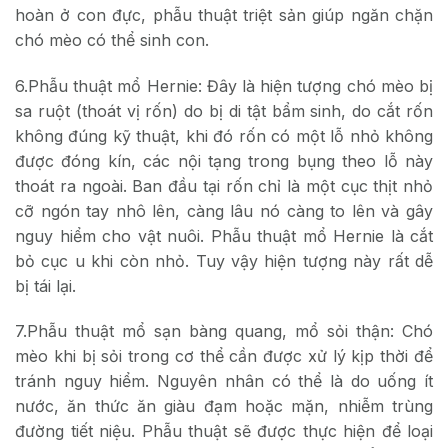
hoàn ở con đực, phẫu thuật triệt sản giúp ngăn chặn
chó mèo có thể sinh con.
6.Phẫu thuật mổ Hernie: Đây là hiện tượng chó mèo bị
sa ruột (thoát vị rốn) do bị di tật bẩm sinh, do cắt rốn
không đúng kỹ thuật, khi đó rốn có một lỗ nhỏ không
được đóng kín, các nội tạng trong bụng theo lỗ này
thoát ra ngoài. Ban đầu tại rốn chỉ là một cục thịt nhỏ
cỡ ngón tay nhô lên, càng lâu nó càng to lên và gây
nguy hiểm cho vật nuôi. Phẫu thuật mổ Hernie là cắt
bỏ cục u khi còn nhỏ. Tuy vậy hiện tượng này rất dễ
bị tái lại.
7.Phẫu thuật mổ sạn bàng quang, mổ sỏi thận: Chó
mèo khi bị sỏi trong cơ thể cần được xử lý kịp thời để
tránh nguy hiểm. Nguyên nhân có thể là do uống ít
nước, ăn thức ăn giàu đạm hoặc mặn, nhiễm trùng
đường tiết niệu. Phẫu thuật sẽ được thực hiện để loại