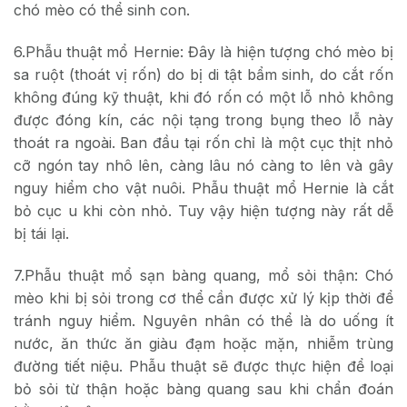
chó mèo có thể sinh con.
6.Phẫu thuật mổ Hernie: Đây là hiện tượng chó mèo bị
sa ruột (thoát vị rốn) do bị di tật bẩm sinh, do cắt rốn
không đúng kỹ thuật, khi đó rốn có một lỗ nhỏ không
được đóng kín, các nội tạng trong bụng theo lỗ này
thoát ra ngoài. Ban đầu tại rốn chỉ là một cục thịt nhỏ
cỡ ngón tay nhô lên, càng lâu nó càng to lên và gây
nguy hiểm cho vật nuôi. Phẫu thuật mổ Hernie là cắt
bỏ cục u khi còn nhỏ. Tuy vậy hiện tượng này rất dễ
bị tái lại.
7.Phẫu thuật mổ sạn bàng quang, mổ sỏi thận: Chó
mèo khi bị sỏi trong cơ thể cần được xử lý kịp thời để
tránh nguy hiểm. Nguyên nhân có thể là do uống ít
nước, ăn thức ăn giàu đạm hoặc mặn, nhiễm trùng
đường tiết niệu. Phẫu thuật sẽ được thực hiện để loại
bỏ sỏi từ thận hoặc bàng quang sau khi chẩn đoán