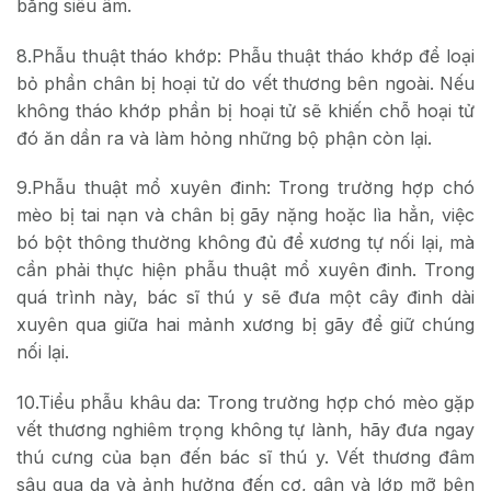
bằng siêu âm.
8.Phẫu thuật tháo khớp: Phẫu thuật tháo khớp để loại
bỏ phần chân bị hoại tử do vết thương bên ngoài. Nếu
không tháo khớp phần bị hoại tử sẽ khiến chỗ hoại tử
đó ăn dần ra và làm hỏng những bộ phận còn lại.
9.Phẫu thuật mổ xuyên đinh: Trong trường hợp chó
mèo bị tai nạn và chân bị gãy nặng hoặc lìa hẳn, việc
bó bột thông thường không đủ để xương tự nối lại, mà
cần phải thực hiện phẫu thuật mổ xuyên đinh. Trong
quá trình này, bác sĩ thú y sẽ đưa một cây đinh dài
xuyên qua giữa hai mảnh xương bị gãy để giữ chúng
nối lại.
10.Tiểu phẫu khâu da: Trong trường hợp chó mèo gặp
vết thương nghiêm trọng không tự lành, hãy đưa ngay
thú cưng của bạn đến bác sĩ thú y. Vết thương đâm
sâu qua da và ảnh hưởng đến cơ, gân và lớp mỡ bên