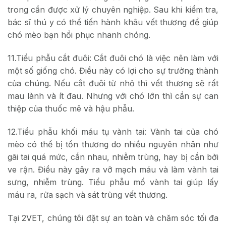
trong cần được xử lý chuyên nghiệp. Sau khi kiểm tra,
bác sĩ thú y có thể tiến hành khâu vết thương để giúp
chó mèo bạn hồi phục nhanh chóng.
11.Tiểu phẫu cắt đuôi: Cắt đuôi chó là việc nên làm với
một số giống chó. Điều này có lợi cho sự trưởng thành
của chúng. Nếu cắt đuôi từ nhỏ thì vết thương sẽ rất
mau lành và ít đau. Nhưng với chó lớn thì cần sự can
thiệp của thuốc mê và hậu phẫu.
12.Tiểu phẫu khối máu tụ vành tai: Vành tai của chó
mèo có thể bị tổn thương do nhiều nguyên nhân như
gãi tai quá mức, cắn nhau, nhiễm trùng, hay bị cắn bởi
ve rận. Điều này gây ra vỡ mạch máu và làm vành tai
sưng, nhiễm trùng. Tiểu phẫu mổ vành tai giúp lấy
máu ra, rửa sạch và sát trùng vết thương.
Tại 2VET, chúng tôi đặt sự an toàn và chăm sóc tối đa