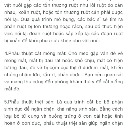
vật nuôi gặp các tổn thương ruột như lòi ruột do cắn
nhau, xoắn ruột, hoặc tổn thương ruột cần phải được
nối lại. Qua quá trình mổ bụng, các bác sĩ sẽ tìm ra
phần ruột bị tổn thương hoặc rách, sau đó thực hiện
việc nối lại đoạn ruột hoặc sắp xếp lại các đoạn ruột
bị xoắn để khôi phục sức khỏe cho vật nuôi.
4.Phẫu thuật cắt mống mắt: Chó mèo gặp vấn đề về
mống mắt, mắt bị đau rát hoặc khó chịu, mắt có hiện
tượng đau, đỏ và bị cộm cục thịt ở dưới mi mắt, khiến
chúng chậm lớn, rầu rĩ, chán chơi… Bạn nên quan sát
và mang thú cưng đến phòng khám thú y để cắt mống
mắt đó.
5.Phẫu thuật triệt sản: Là quá trình cắt bỏ bộ phận
sinh dục để ngăn chặn khả năng sinh sản. Bằng cách
loại bỏ tử cung và buồng trứng ở con cái hoặc tinh
hoàn ở con đực, phẫu thuật triệt sản giúp ngăn chặn