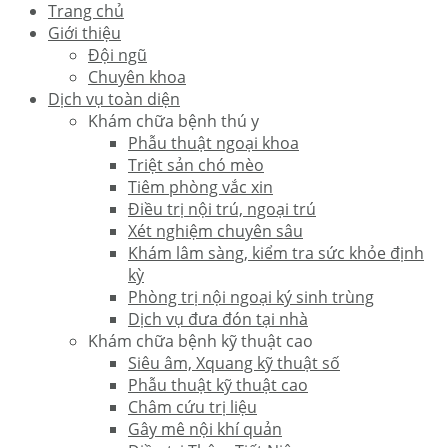
Trang chủ
Giới thiệu
Đội ngũ
Chuyên khoa
Dịch vụ toàn diện
Khám chữa bệnh thú y
Phẫu thuật ngoại khoa
Triệt sản chó mèo
Tiêm phòng vắc xin
Điều trị nội trú, ngoại trú
Xét nghiệm chuyên sâu
Khám lâm sàng, kiểm tra sức khỏe định
kỳ
Phòng trị nội ngoại ký sinh trùng
Dịch vụ đưa đón tại nhà
Khám chữa bệnh kỹ thuật cao
Siêu âm, Xquang kỹ thuật số
Phẫu thuật kỹ thuật cao
Châm cứu trị liệu
Gây mê nội khí quản