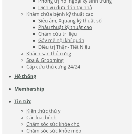
Phòng trị nội ngoại ký sinh trùng
Dịch vụ đưa đón tại nhà
Khám chữa bệnh kỹ thuật cao
Siêu âm, Xquang kỹ thuật số
Phẫu thuật kỹ thuật cao
Châm cứu trị liệu
Gây mê nội khí quản
Điều trị Thận- Tiết Niệu
Khách sạn thú cưng
Spa & Grooming
Cấp cứu thú cưng 24/24
Hệ thống
Membership
Tin tức
Kiến thức thú y
Các loại bệnh
Chăm sóc sức khỏe chó
Chăm sóc sức khỏe mèo