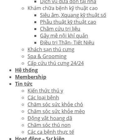
Dịch vụ đưa đón tại nhà
Khám chữa bệnh kỹ thuật cao
Siêu âm, Xquang kỹ thuật số
Phẫu thuật kỹ thuật cao
Châm cứu trị liệu
Gây mê nội khí quản
Điều trị Thận- Tiết Niệu
Khách sạn thú cưng
Spa & Grooming
Cấp cứu thú cưng 24/24
Hệ thống
Membership
Tin tức
Kiến thức thú y
Các loại bệnh
Chăm sóc sức khỏe chó
Chăm sóc sức khỏe mèo
Động vật hoang dã
Chăm sóc thú non
Các ca bệnh thực tế
Hoạt động – Sự kiện