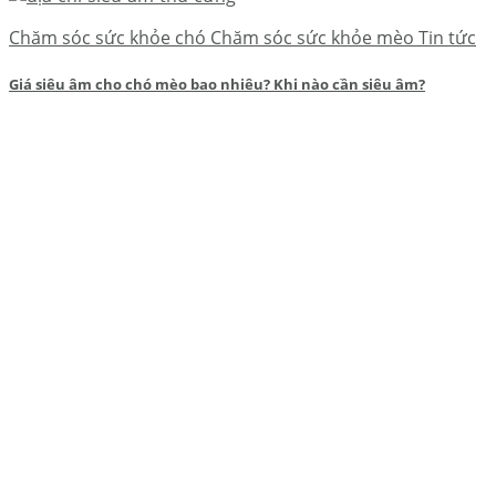
Chăm sóc sức khỏe chó Chăm sóc sức khỏe mèo Tin tức
Giá siêu âm cho chó mèo bao nhiêu? Khi nào cần siêu âm?