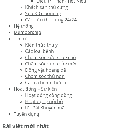
Điều trị Thận- Tiết Niệu
Khách sạn thú cưng
Spa & Grooming
Cấp cứu thú cưng 24/24
Hệ thống
Membership
Tin tức
Kiến thức thú y
Các loại bệnh
Chăm sóc sức khỏe chó
Chăm sóc sức khỏe mèo
Động vật hoang dã
Chăm sóc thú non
Các ca bệnh thực tế
Hoạt động – Sự kiện
Hoạt động cộng đồng
Hoạt động nội bộ
Ưu đãi Khuyến mãi
Tuyển dụng
Bài viết mới nhất