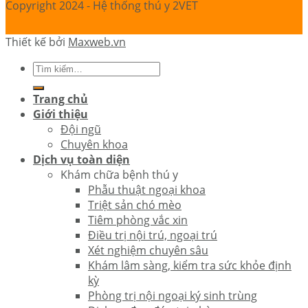
Copyright 2024 - Hệ thống thú y 2VET
Thiết kế bởi
Maxweb.vn
Trang chủ
Giới thiệu
Đội ngũ
Chuyên khoa
Dịch vụ toàn diện
Khám chữa bệnh thú y
Phẫu thuật ngoại khoa
Triệt sản chó mèo
Tiêm phòng vắc xin
Điều trị nội trú, ngoại trú
Xét nghiệm chuyên sâu
Khám lâm sàng, kiểm tra sức khỏe định
kỳ
Phòng trị nội ngoại ký sinh trùng