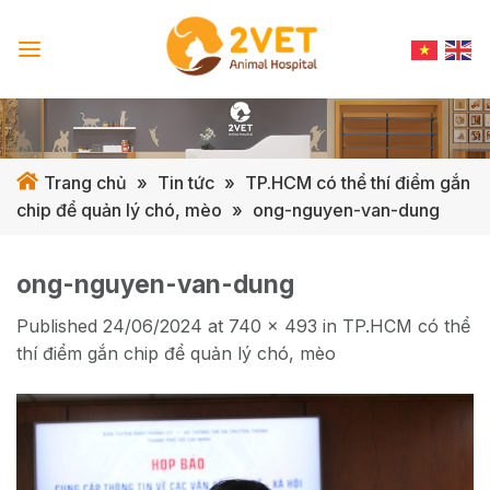
Skip
to
content
Trang chủ
»
Tin tức
»
TP.HCM có thể thí điểm gắn
chip để quản lý chó, mèo
»
ong-nguyen-van-dung
ong-nguyen-van-dung
Published
24/06/2024
at
740 × 493
in
TP.HCM có thể
thí điểm gắn chip để quản lý chó, mèo