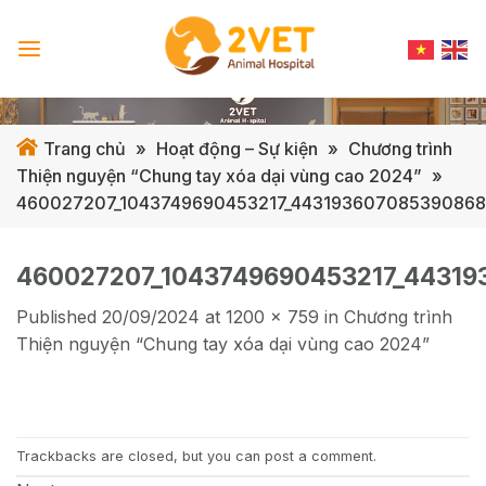
Skip
to
content
Trang chủ
»
Hoạt động – Sự kiện
»
Chương trình
Thiện nguyện “Chung tay xóa dại vùng cao 2024”
»
460027207_1043749690453217_443193607085390868
460027207_1043749690453217_44319
Published
20/09/2024
at
1200 × 759
in
Chương trình
Thiện nguyện “Chung tay xóa dại vùng cao 2024”
Trackbacks are closed, but you can
post a comment
.