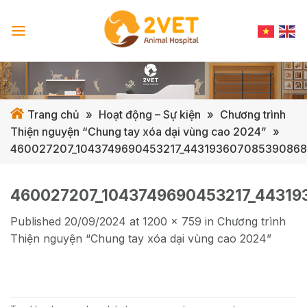
Skip
to
content
Trang chủ
»
Hoạt động – Sự kiện
»
Chương trình
Thiện nguyện “Chung tay xóa dại vùng cao 2024”
»
460027207_1043749690453217_443193607085390868
460027207_1043749690453217_44319
Published
20/09/2024
at
1200 × 759
in
Chương trình
Thiện nguyện “Chung tay xóa dại vùng cao 2024”