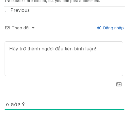
Trackbacks are closed, but you can
post a comment
.
←
Previous
Theo dõi
Đăng nhập
0
GÓP Ý