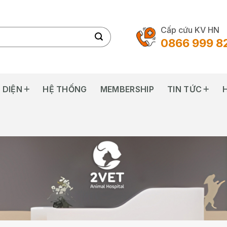
Cấp cứu KV HN
0866 999 8
 DIỆN
HỆ THỐNG
MEMBERSHIP
TIN TỨC