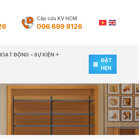
Cấp cứu KV HCM
26
096 699 8126
HOẠT ĐỘNG – SỰ KIỆN
ĐẶT
HẸN