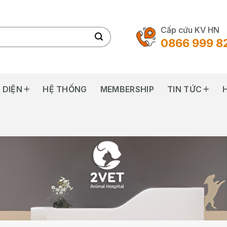
Cấp cứu KV HN
0866 999 8
 DIỆN
HỆ THỐNG
MEMBERSHIP
TIN TỨC