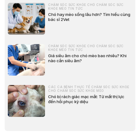
CHĂM SÓC SỨC KHỎE CHÓ CHĂM SÓC SỨC
KHỎE MÈO TIN TỨC
Chó hay mèo sống lâu hơn? Tìm hiểu cùng
bác sĩ 2Vet
CHĂM SÓC SỨC KHỎE CHÓ CHĂM SÓC SỨC
KHỎE MÈO TIN TỨC
Giá siêu âm cho chó mèo bao nhiêu? Khi
nào cần siêu âm?
CÁC CA BỆNH THỰC TẾ CHĂM SÓC SỨC KHỎE
CHÓ CHĂM SÓC SỨC KHỎE MÈO
Chó bị rách giác mạc mắt: Từ mất thị lực
đến hồi phục kỳ diệu