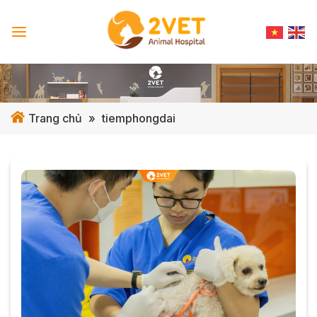
Skip
to
content
Trang chủ
»
tiemphongdai