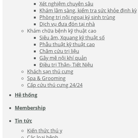
Xét nghiệm chuyên sâu
Khám lâm sàng, kiểm tra sức khỏe định kỳ
Phòng trị nội ngoại ký sinh trùng
Dịch vụ đưa đón tại nhà
Khám chữa bệnh kỹ thuật cao
Siêu âm, Xquang kỹ thuật số
Phẫu thuật kỹ thuật cao
Châm cứu trị liệu
Gây mê nội khí quản
Điều trị Thận- Tiết Niệu
Khách sạn thú cưng
Spa & Grooming
Cấp cứu thú cưng 24/24
Hệ thống
Membership
Tin tức
Kiến thức thú y
Các loại bệnh