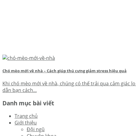
Chó mèo mới về nhà – Cách giúp thú cưng giảm stress hiệu quả
Khi chó mèo mới về nhà, chúng có thể trải qua cảm giác lo 
dẫn bạn cách...
Danh mục bài viết
Trang chủ
Giới thiệu
Đội ngũ
Chuyên khoa