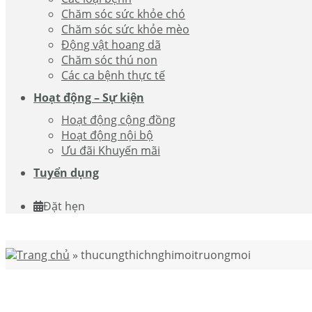
Chăm sóc sức khỏe chó
Chăm sóc sức khỏe mèo
Động vật hoang dã
Chăm sóc thú non
Các ca bệnh thực tế
Hoạt động – Sự kiện
Hoạt động cộng đồng
Hoạt động nội bộ
Ưu đãi Khuyến mãi
Tuyển dụng
Đặt hẹn
Trang chủ
»
thucungthichnghimoitruongmoi