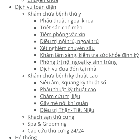
Dịch vụ toàn diện
Khám chữa bệnh thú y
Phẫu thuật ngoại khoa
Triệt sản chó mèo
Tiêm phòng vắc xin
Điều trị nội trú, ngoại trú
Xét nghiệm chuyên sâu
Khám lâm sàng, kiểm tra sức khỏe định kỳ
Phòng trị nội ngoại ký sinh trùng
Dịch vụ đưa đón tại nhà
Khám chữa bệnh kỹ thuật cao
Siêu âm, Xquang kỹ thuật số
Phẫu thuật kỹ thuật cao
Châm cứu trị liệu
Gây mê nội khí quản
Điều trị Thận- Tiết Niệu
Khách sạn thú cưng
Spa & Grooming
Cấp cứu thú cưng 24/24
Hệ thống