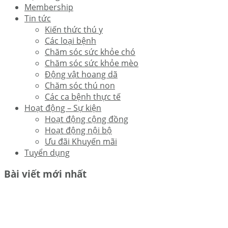
Membership
Tin tức
Kiến thức thú y
Các loại bệnh
Chăm sóc sức khỏe chó
Chăm sóc sức khỏe mèo
Động vật hoang dã
Chăm sóc thú non
Các ca bệnh thực tế
Hoạt động – Sự kiện
Hoạt động cộng đồng
Hoạt động nội bộ
Ưu đãi Khuyến mãi
Tuyển dụng
Bài viết mới nhất