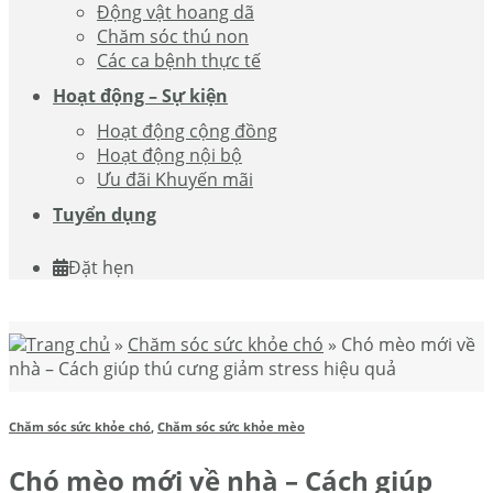
Động vật hoang dã
Chăm sóc thú non
Các ca bệnh thực tế
Hoạt động – Sự kiện
Hoạt động cộng đồng
Hoạt động nội bộ
Ưu đãi Khuyến mãi
Tuyển dụng
Đặt hẹn
Trang chủ
»
Chăm sóc sức khỏe chó
»
Chó mèo mới về
nhà – Cách giúp thú cưng giảm stress hiệu quả
Chăm sóc sức khỏe chó
,
Chăm sóc sức khỏe mèo
Chó mèo mới về nhà – Cách giúp