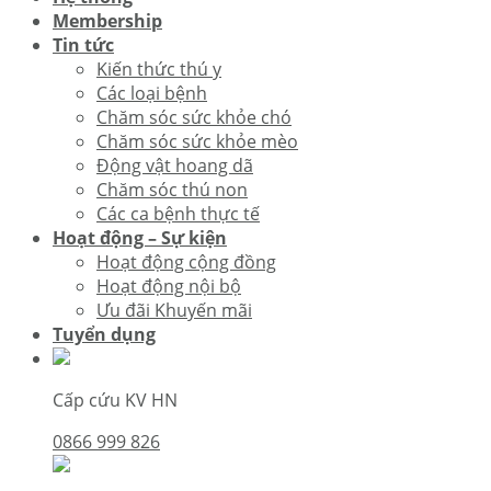
Membership
Tin tức
Kiến thức thú y
Các loại bệnh
Chăm sóc sức khỏe chó
Chăm sóc sức khỏe mèo
Động vật hoang dã
Chăm sóc thú non
Các ca bệnh thực tế
Hoạt động – Sự kiện
Hoạt động cộng đồng
Hoạt động nội bộ
Ưu đãi Khuyến mãi
Tuyển dụng
Cấp cứu KV HN
0866 999 826