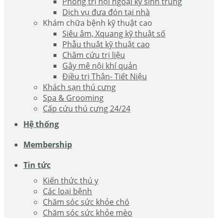
Phòng trị nội ngoại ký sinh trùng
Dịch vụ đưa đón tại nhà
Khám chữa bệnh kỹ thuật cao
Siêu âm, Xquang kỹ thuật số
Phẫu thuật kỹ thuật cao
Châm cứu trị liệu
Gây mê nội khí quản
Điều trị Thận- Tiết Niệu
Khách sạn thú cưng
Spa & Grooming
Cấp cứu thú cưng 24/24
Hệ thống
Membership
Tin tức
Kiến thức thú y
Các loại bệnh
Chăm sóc sức khỏe chó
Chăm sóc sức khỏe mèo