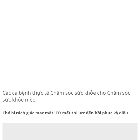
Các ca bệnh thực tế Chăm sóc sức khỏe chó Chăm sóc
sức khỏe mèo
Chó bị rách giác mạc mắt: Từ mất thị lực đến hồi phục kỳ diệu