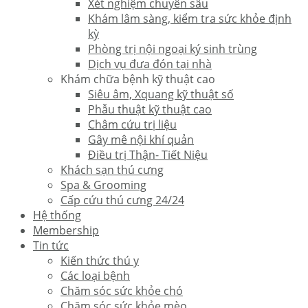
Xét nghiệm chuyên sâu
Khám lâm sàng, kiểm tra sức khỏe định
kỳ
Phòng trị nội ngoại ký sinh trùng
Dịch vụ đưa đón tại nhà
Khám chữa bệnh kỹ thuật cao
Siêu âm, Xquang kỹ thuật số
Phẫu thuật kỹ thuật cao
Châm cứu trị liệu
Gây mê nội khí quản
Điều trị Thận- Tiết Niệu
Khách sạn thú cưng
Spa & Grooming
Cấp cứu thú cưng 24/24
Hệ thống
Membership
Tin tức
Kiến thức thú y
Các loại bệnh
Chăm sóc sức khỏe chó
Chăm sóc sức khỏe mèo