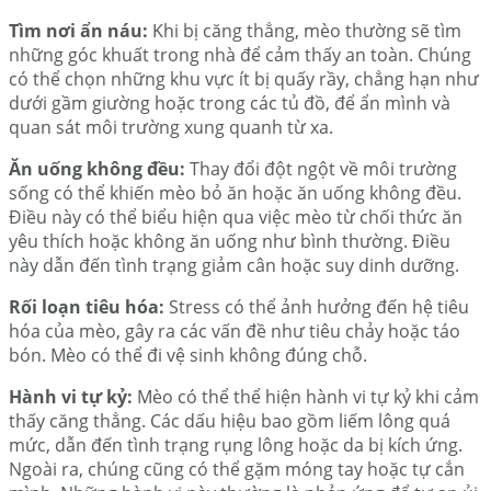
Tìm nơi ẩn náu:
Khi bị căng thẳng, mèo thường sẽ tìm
những góc khuất trong nhà để cảm thấy an toàn. Chúng
có thể chọn những khu vực ít bị quấy rầy, chẳng hạn như
dưới gầm giường hoặc trong các tủ đồ, để ẩn mình và
quan sát môi trường xung quanh từ xa.
Ăn uống không đều:
Thay đổi đột ngột về môi trường
sống có thể khiến mèo bỏ ăn hoặc ăn uống không đều.
Điều này có thể biểu hiện qua việc mèo từ chối thức ăn
yêu thích hoặc không ăn uống như bình thường. Điều
này dẫn đến tình trạng giảm cân hoặc suy dinh dưỡng.
Rối loạn tiêu hóa:
Stress có thể ảnh hưởng đến hệ tiêu
hóa của mèo, gây ra các vấn đề như tiêu chảy hoặc táo
bón. Mèo có thể đi vệ sinh không đúng chỗ.
Hành vi tự kỷ:
Mèo có thể thể hiện hành vi tự kỷ khi cảm
thấy căng thẳng. Các dấu hiệu bao gồm liếm lông quá
mức, dẫn đến tình trạng rụng lông hoặc da bị kích ứng.
Ngoài ra, chúng cũng có thể gặm móng tay hoặc tự cắn