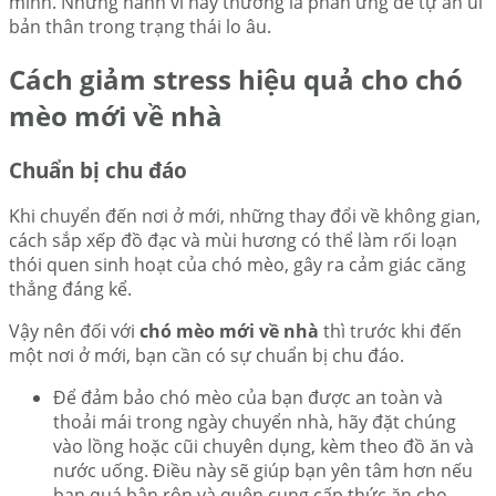
mình. Những hành vi này thường là phản ứng để tự an ủi
bản thân trong trạng thái lo âu.
Cách giảm stress hiệu quả cho chó
mèo mới về nhà
Chuẩn bị chu đáo
Khi chuyển đến nơi ở mới, những thay đổi về không gian,
cách sắp xếp đồ đạc và mùi hương có thể làm rối loạn
thói quen sinh hoạt của chó mèo, gây ra cảm giác căng
thẳng đáng kể.
Vậy nên đối với
chó mèo mới về nhà
thì trước khi đến
một nơi ở mới, bạn cần có sự chuẩn bị chu đáo.
Để đảm bảo chó mèo của bạn được an toàn và
thoải mái trong ngày chuyển nhà, hãy đặt chúng
vào lồng hoặc cũi chuyên dụng, kèm theo đồ ăn và
nước uống. Điều này sẽ giúp bạn yên tâm hơn nếu
bạn quá bận rộn và quên cung cấp thức ăn cho