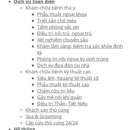
Dịch vụ toàn diện
Khám chữa bệnh thú y
Phẫu thuật ngoại khoa
Triệt sản chó mèo
Tiêm phòng vắc xin
Điều trị nội trú, ngoại trú
Xét nghiệm chuyên sâu
Khám lâm sàng, kiểm tra sức khỏe định
kỳ
Phòng trị nội ngoại ký sinh trùng
Dịch vụ đưa đón tại nhà
Khám chữa bệnh kỹ thuật cao
Siêu âm, Xquang kỹ thuật số
Phẫu thuật kỹ thuật cao
Châm cứu trị liệu
Gây mê nội khí quản
Điều trị Thận- Tiết Niệu
Khách sạn thú cưng
Spa & Grooming
Cấp cứu thú cưng 24/24
Hệ thống