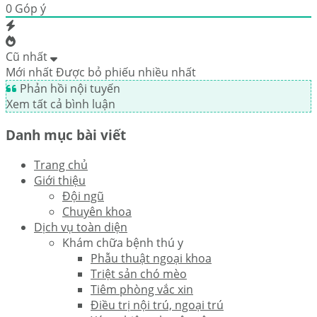
0
Góp ý
Cũ nhất
Mới nhất
Được bỏ phiếu nhiều nhất
Phản hồi nội tuyến
Xem tất cả bình luận
Danh mục bài viết
Trang chủ
Giới thiệu
Đội ngũ
Chuyên khoa
Dịch vụ toàn diện
Khám chữa bệnh thú y
Phẫu thuật ngoại khoa
Triệt sản chó mèo
Tiêm phòng vắc xin
Điều trị nội trú, ngoại trú