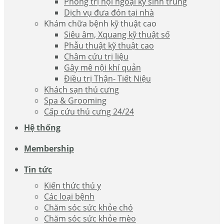
Phòng trị nội ngoại ký sinh trùng
Dịch vụ đưa đón tại nhà
Khám chữa bệnh kỹ thuật cao
Siêu âm, Xquang kỹ thuật số
Phẫu thuật kỹ thuật cao
Châm cứu trị liệu
Gây mê nội khí quản
Điều trị Thận- Tiết Niệu
Khách sạn thú cưng
Spa & Grooming
Cấp cứu thú cưng 24/24
Hệ thống
Membership
Tin tức
Kiến thức thú y
Các loại bệnh
Chăm sóc sức khỏe chó
Chăm sóc sức khỏe mèo