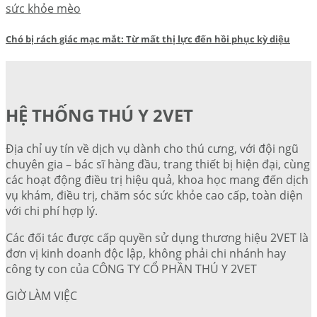
sức khỏe mèo
Chó bị rách giác mạc mắt: Từ mất thị lực đến hồi phục kỳ diệu
HỆ THỐNG THÚ Y 2VET
Địa chỉ uy tín về dịch vụ dành cho thú cưng, với đội ngũ
chuyên gia – bác sĩ hàng đầu, trang thiết bị hiện đại, cùng
các hoạt động điều trị hiệu quả, khoa học mang đến dịch
vụ khám, điều trị, chăm sóc sức khỏe cao cấp, toàn diện
với chi phí hợp lý.
Các đối tác được cấp quyền sử dụng thương hiệu 2VET là
đơn vị kinh doanh độc lập, không phải chi nhánh hay
công ty con của CÔNG TY CỔ PHẦN THÚ Y 2VET
GIỜ LÀM VIỆC