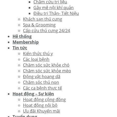
Châm cứu trị liệu
Gây mê nội khí quản
Điều trị Thận- Tiết Niệu
Khách sạn thú cưng
Spa & Grooming
Cấp cứu thú cưng 24/24
Hệ thống
Membership
Tin tức
Kiến thức thú y
Các loại bệnh
Chăm sóc sức khỏe chó
Chăm sóc sức khỏe mèo
Động vật hoang dã
Chăm sóc thú non
Các ca bệnh thực tế
Hoạt động – Sự kiện
Hoạt động cộng đồng
Hoạt động nội bộ
Ưu đãi Khuyến mãi
Tuyển dụng