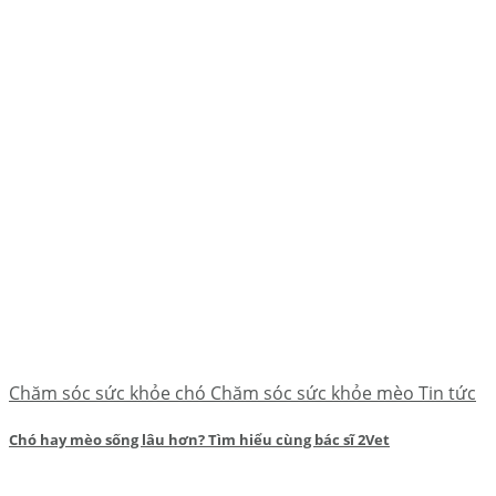
Chăm sóc sức khỏe chó Chăm sóc sức khỏe mèo Tin tức
Chó hay mèo sống lâu hơn? Tìm hiểu cùng bác sĩ 2Vet