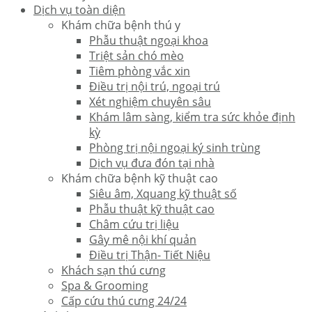
Dịch vụ toàn diện
Khám chữa bệnh thú y
Phẫu thuật ngoại khoa
Triệt sản chó mèo
Tiêm phòng vắc xin
Điều trị nội trú, ngoại trú
Xét nghiệm chuyên sâu
Khám lâm sàng, kiểm tra sức khỏe định
kỳ
Phòng trị nội ngoại ký sinh trùng
Dịch vụ đưa đón tại nhà
Khám chữa bệnh kỹ thuật cao
Siêu âm, Xquang kỹ thuật số
Phẫu thuật kỹ thuật cao
Châm cứu trị liệu
Gây mê nội khí quản
Điều trị Thận- Tiết Niệu
Khách sạn thú cưng
Spa & Grooming
Cấp cứu thú cưng 24/24