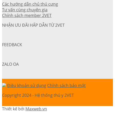
Các hướng dẫn chủ thú cưng
Tư vấn cùng chuyên gia
Chính sách member 2VET
NHẬN ƯU ĐÃI HẤP DẪN TỪ 2VET
FEEDBACK
ZALO OA
Điều khoản sử dụng
Chính sách bảo mật
Copyright 2024 - Hệ thống thú y 2VET
Thiết kế bởi
Maxweb.vn