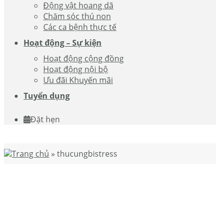
Động vật hoang dã
Chăm sóc thú non
Các ca bệnh thực tế
Hoạt động – Sự kiện
Hoạt động cộng đồng
Hoạt động nội bộ
Ưu đãi Khuyến mãi
Tuyển dụng
Đặt hẹn
Trang chủ
»
thucungbistress