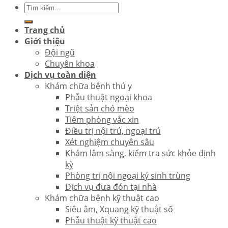
Trang chủ
Giới thiệu
Đội ngũ
Chuyên khoa
Dịch vụ toàn diện
Khám chữa bệnh thú y
Phẫu thuật ngoại khoa
Triệt sản chó mèo
Tiêm phòng vắc xin
Điều trị nội trú, ngoại trú
Xét nghiệm chuyên sâu
Khám lâm sàng, kiểm tra sức khỏe định
kỳ
Phòng trị nội ngoại ký sinh trùng
Dịch vụ đưa đón tại nhà
Khám chữa bệnh kỹ thuật cao
Siêu âm, Xquang kỹ thuật số
Phẫu thuật kỹ thuật cao