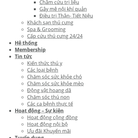
Châm cứu trị liệu
Gây mê nội khí quản
Điều trị Thận- Tiết Niệu
Khách sạn thú cưng
Spa & Grooming
Cấp cứu thú cưng 24/24
Hệ thống
Membership
Tin tức
Kiến thức thú y
Các loại bệnh
Chăm sóc sức khỏe chó
Chăm sóc sức khỏe mèo
Động vật hoang dã
Chăm sóc thú non
Các ca bệnh thực tế
Hoạt động – Sự kiện
Hoạt động cộng đồng
Hoạt động nội bộ
Ưu đãi Khuyến mãi
Tuyển dụng