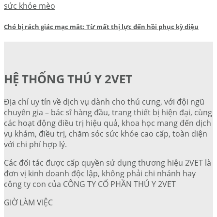
sức khỏe mèo
Chó bị rách giác mạc mắt: Từ mất thị lực đến hồi phục kỳ diệu
HỆ THỐNG THÚ Y 2VET
Địa chỉ uy tín về dịch vụ dành cho thú cưng, với đội ngũ
chuyên gia – bác sĩ hàng đầu, trang thiết bị hiện đại, cùng
các hoạt động điều trị hiệu quả, khoa học mang đến dịch
vụ khám, điều trị, chăm sóc sức khỏe cao cấp, toàn diện
với chi phí hợp lý.
Các đối tác được cấp quyền sử dụng thương hiệu 2VET là
đơn vị kinh doanh độc lập, không phải chi nhánh hay
công ty con của CÔNG TY CỔ PHẦN THÚ Y 2VET
GIỜ LÀM VIỆC