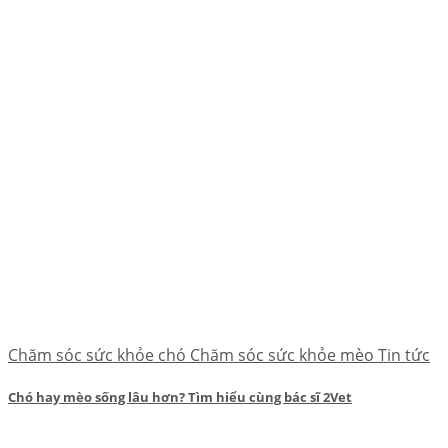
Chăm sóc sức khỏe chó Chăm sóc sức khỏe mèo Tin tức
Chó hay mèo sống lâu hơn? Tìm hiểu cùng bác sĩ 2Vet