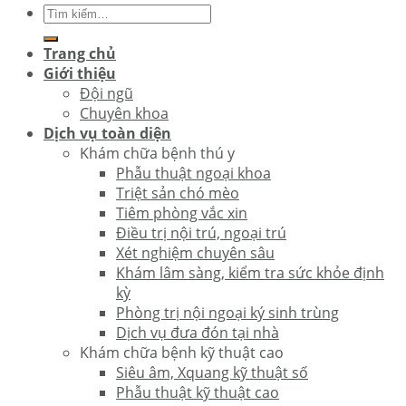
Trang chủ
Giới thiệu
Đội ngũ
Chuyên khoa
Dịch vụ toàn diện
Khám chữa bệnh thú y
Phẫu thuật ngoại khoa
Triệt sản chó mèo
Tiêm phòng vắc xin
Điều trị nội trú, ngoại trú
Xét nghiệm chuyên sâu
Khám lâm sàng, kiểm tra sức khỏe định
kỳ
Phòng trị nội ngoại ký sinh trùng
Dịch vụ đưa đón tại nhà
Khám chữa bệnh kỹ thuật cao
Siêu âm, Xquang kỹ thuật số
Phẫu thuật kỹ thuật cao