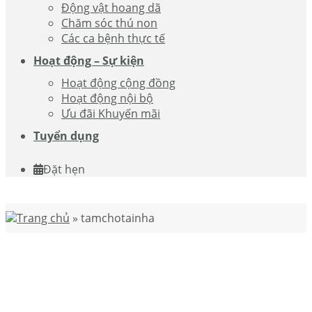
Động vật hoang dã
Chăm sóc thú non
Các ca bệnh thực tế
Hoạt động – Sự kiện
Hoạt động cộng đồng
Hoạt động nội bộ
Ưu đãi Khuyến mãi
Tuyển dụng
Đặt hẹn
Trang chủ
»
tamchotainha