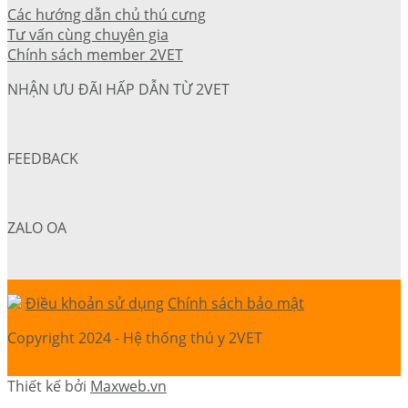
Các hướng dẫn chủ thú cưng
Tư vấn cùng chuyên gia
Chính sách member 2VET
NHẬN ƯU ĐÃI HẤP DẪN TỪ 2VET
FEEDBACK
ZALO OA
Điều khoản sử dụng
Chính sách bảo mật
Copyright 2024 - Hệ thống thú y 2VET
Thiết kế bởi
Maxweb.vn