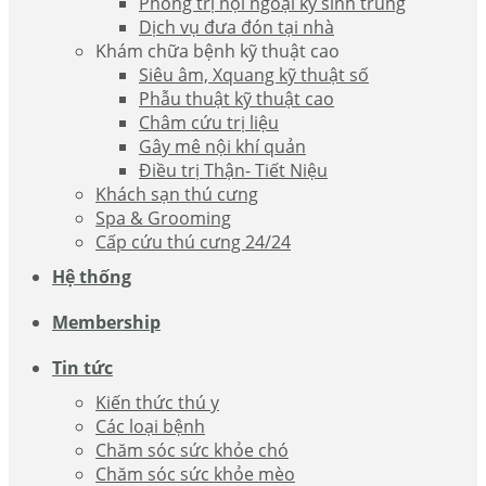
Phòng trị nội ngoại ký sinh trùng
Dịch vụ đưa đón tại nhà
Khám chữa bệnh kỹ thuật cao
Siêu âm, Xquang kỹ thuật số
Phẫu thuật kỹ thuật cao
Châm cứu trị liệu
Gây mê nội khí quản
Điều trị Thận- Tiết Niệu
Khách sạn thú cưng
Spa & Grooming
Cấp cứu thú cưng 24/24
Hệ thống
Membership
Tin tức
Kiến thức thú y
Các loại bệnh
Chăm sóc sức khỏe chó
Chăm sóc sức khỏe mèo