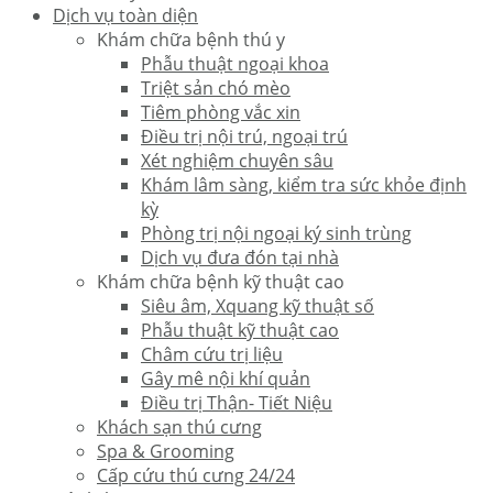
Dịch vụ toàn diện
Khám chữa bệnh thú y
Phẫu thuật ngoại khoa
Triệt sản chó mèo
Tiêm phòng vắc xin
Điều trị nội trú, ngoại trú
Xét nghiệm chuyên sâu
Khám lâm sàng, kiểm tra sức khỏe định
kỳ
Phòng trị nội ngoại ký sinh trùng
Dịch vụ đưa đón tại nhà
Khám chữa bệnh kỹ thuật cao
Siêu âm, Xquang kỹ thuật số
Phẫu thuật kỹ thuật cao
Châm cứu trị liệu
Gây mê nội khí quản
Điều trị Thận- Tiết Niệu
Khách sạn thú cưng
Spa & Grooming
Cấp cứu thú cưng 24/24