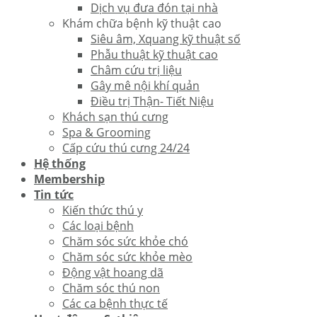
Dịch vụ đưa đón tại nhà
Khám chữa bệnh kỹ thuật cao
Siêu âm, Xquang kỹ thuật số
Phẫu thuật kỹ thuật cao
Châm cứu trị liệu
Gây mê nội khí quản
Điều trị Thận- Tiết Niệu
Khách sạn thú cưng
Spa & Grooming
Cấp cứu thú cưng 24/24
Hệ thống
Membership
Tin tức
Kiến thức thú y
Các loại bệnh
Chăm sóc sức khỏe chó
Chăm sóc sức khỏe mèo
Động vật hoang dã
Chăm sóc thú non
Các ca bệnh thực tế