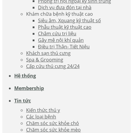
Phòng trị nội ngoại ký sinh trùng
Dịch vụ đưa đón tại nhà
Khám chữa bệnh kỹ thuật cao
Siêu âm, Xquang kỹ thuật số
Phẫu thuật kỹ thuật cao
Châm cứu trị liệu
Gây mê nội khí quản
Điều trị Thận- Tiết Niệu
Khách sạn thú cưng
Spa & Grooming
Cấp cứu thú cưng 24/24
Hệ thống
Membership
Tin tức
Kiến thức thú y
Các loại bệnh
Chăm sóc sức khỏe chó
Chăm sóc sức khỏe mèo