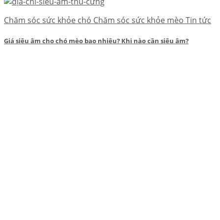
Chăm sóc sức khỏe chó Chăm sóc sức khỏe mèo Tin tức
Giá siêu âm cho chó mèo bao nhiêu? Khi nào cần siêu âm?