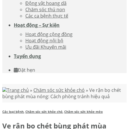
Động vật hoang dã
Chăm sóc thú non
Các ca bệnh thực tế
Hoạt động – Sự kiện
Hoạt động cộng đồng
Hoạt động nội bộ
Ưu đãi Khuyến mãi
Tuyển dụng
Đặt hẹn
Trang chủ
»
Chăm sóc sức khỏe chó
»
Ve rận bọ chét
bùng phát mùa nóng: Cách phòng tránh hiệu quả
Các loại bệnh
,
Chăm sóc sức khỏe chó
,
Chăm sóc sức khỏe mèo
Ve rận bọ chét bùng phát mùa