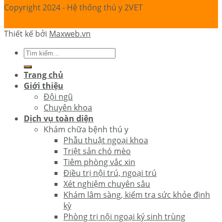
Copyright 2024 - Hệ thống thú y 2VET
Thiết kế bởi
Maxweb.vn
Trang chủ
Giới thiệu
Đội ngũ
Chuyên khoa
Dịch vụ toàn diện
Khám chữa bệnh thú y
Phẫu thuật ngoại khoa
Triệt sản chó mèo
Tiêm phòng vắc xin
Điều trị nội trú, ngoại trú
Xét nghiệm chuyên sâu
Khám lâm sàng, kiểm tra sức khỏe định
kỳ
Phòng trị nội ngoại ký sinh trùng