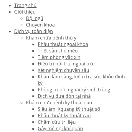
Trang chủ
Giới thiệu
Đội ngũ
Chuyên khoa
Dịch vụ toàn diện
Khám chữa bệnh thú y
Phẫu thuật ngoại khoa
Triệt sản chó mèo
Tiêm phòng vắc xin
Điều trị nội trú, ngoại trú
Xét nghiệm chuyên sâu
Khám lâm sàng, kiểm tra sức khỏe định
kỳ
Phòng trị nội ngoại ký sinh trùng
Dịch vụ đưa đón tại nhà
Khám chữa bệnh kỹ thuật cao
Siêu âm, Xquang kỹ thuật số
Phẫu thuật kỹ thuật cao
Châm cứu trị liệu
Gây mê nội khí quản