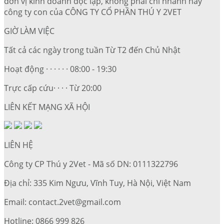
đơn vị kinh doanh độc lập, không phải chi nhánh hay
công ty con của CÔNG TY CỔ PHẦN THÚ Y 2VET
GIỜ LÀM VIỆC
Tất cả các ngày trong tuần Từ T2 đến Chủ Nhật
Hoạt động · · · · · · 08:00 - 19:30
Trực cấp cứu· · · · Từ 20:00
LIÊN KẾT MẠNG XÃ HỘI
LIÊN HỆ
Công ty CP Thú y 2Vet - Mã số DN: 0111322796
Địa chỉ: 335 Kim Ngưu, Vĩnh Tuy, Hà Nội, Việt Nam
Email: contact.2vet@gmail.com
Hotline: 0866 999 826