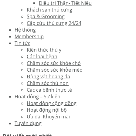
Điều trị Thận- Tiết Niệu
Khách sạn thú cưng
Spa & Grooming
Cấp cứu thú cưng 24/24
Hệ thống
Membership
Tin tức
Kiến thức thú y
Các loại bệnh
Chăm sóc sức khỏe chó
Chăm sóc sức khỏe mèo
Động vật hoang dã
Chăm sóc thú non
Các ca bệnh thực tế
Hoạt động – Sự kiện
Hoạt động cộng đồng
Hoạt động nội bộ
Ưu đãi Khuyến mãi
Tuyển dụng