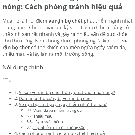
nóng: Cách phòng tránh hiệu quả
Mùa hè là thời điểm
ve rận bọ chét
phát triển mạnh nhất
trong năm. Chỉ cần vài con ký sinh trên cơ thể, chúng có
thể sinh sản rất nhanh và gây ra nhiều vấn đề sức khỏe
cho thú cưng. Nếu không được phòng ngừa kịp thời,
ve
rận bọ chét
có thể khiến chó mèo ngứa ngáy, viêm da,
thiếu máu và lây lan ra môi trường sống.
Nội dung chính
Vì sao ve rận bọ chét bùng phát vào mùa nóng?
Dấu hiệu thú cưng bị ve rận bọ chét
Ve rận bọ chét gây nguy hiểm như thế nào?
Viêm da và nhiễm trùng da
Thiếu máu
Lây truyền bệnh
Lây nhiễm ra môi trường sống
Cách phòng tránh ve rận bọ chét hiệu quả