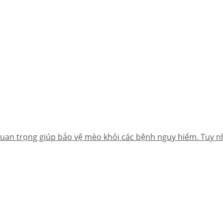
an trọng giúp bảo vệ mèo khỏi các bệnh nguy hiểm. Tuy nhiê