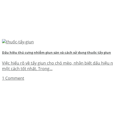
Dấu hiệu thú cưng nhiễm giun sán và cách sử dụng thuốc tẩy giun
Việc hiểu rõ về tẩy giun cho chó mèo, nhận biết dấu hiệu
một cách tốt nhất. Trong...
1 Comment