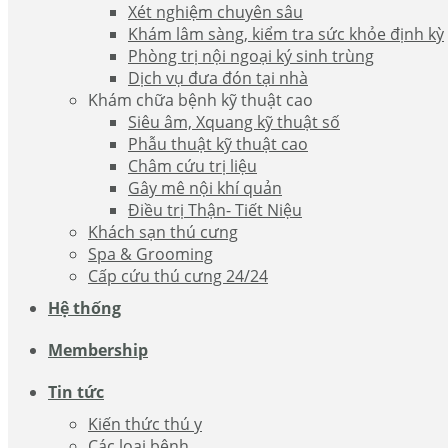
Xét nghiệm chuyên sâu
Khám lâm sàng, kiểm tra sức khỏe định kỳ
Phòng trị nội ngoại ký sinh trùng
Dịch vụ đưa đón tại nhà
Khám chữa bệnh kỹ thuật cao
Siêu âm, Xquang kỹ thuật số
Phẫu thuật kỹ thuật cao
Châm cứu trị liệu
Gây mê nội khí quản
Điều trị Thận- Tiết Niệu
Khách sạn thú cưng
Spa & Grooming
Cấp cứu thú cưng 24/24
Hệ thống
Membership
Tin tức
Kiến thức thú y
Các loại bệnh