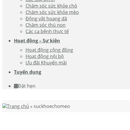
Chăm sóc sức khỏe chó
Chăm sóc sức khỏe mèo
Động vật hoang dã
Chăm sóc thú non
Các ca bệnh thực tế
Hoạt động – Sự kiện
Hoạt động cộng đồng
Hoạt động nội bộ
Ưu đãi Khuyến mãi
Tuyển dụng
Đặt hẹn
Trang chủ
»
suckhoechomeo