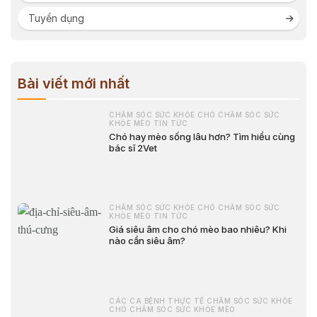
Tuyển dụng
Bài viết mới nhất
CHĂM SÓC SỨC KHỎE CHÓ CHĂM SÓC SỨC
KHỎE MÈO TIN TỨC
Chó hay mèo sống lâu hơn? Tìm hiểu cùng
bác sĩ 2Vet
CHĂM SÓC SỨC KHỎE CHÓ CHĂM SÓC SỨC
KHỎE MÈO TIN TỨC
Giá siêu âm cho chó mèo bao nhiêu? Khi
nào cần siêu âm?
CÁC CA BỆNH THỰC TẾ CHĂM SÓC SỨC KHỎE
CHÓ CHĂM SÓC SỨC KHỎE MÈO