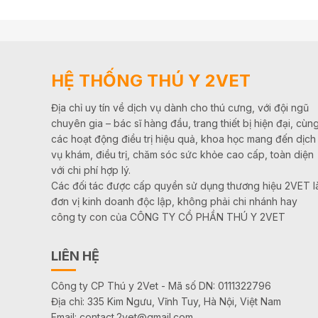
HỆ THỐNG THÚ Y 2VET
Địa chỉ uy tín về dịch vụ dành cho thú cưng, với đội ngũ
chuyên gia – bác sĩ hàng đầu, trang thiết bị hiện đại, cùn
các hoạt động điều trị hiệu quả, khoa học mang đến dịch
vụ khám, điều trị, chăm sóc sức khỏe cao cấp, toàn diện
với chi phí hợp lý.
Các đối tác được cấp quyền sử dụng thương hiệu 2VET l
đơn vị kinh doanh độc lập, không phải chi nhánh hay
công ty con của CÔNG TY CỔ PHẦN THÚ Y 2VET
LIÊN HỆ
Công ty CP Thú y 2Vet - Mã số DN: 0111322796
Địa chỉ: 335 Kim Ngưu, Vĩnh Tuy, Hà Nội, Việt Nam
Email: contact.2vet@gmail.com