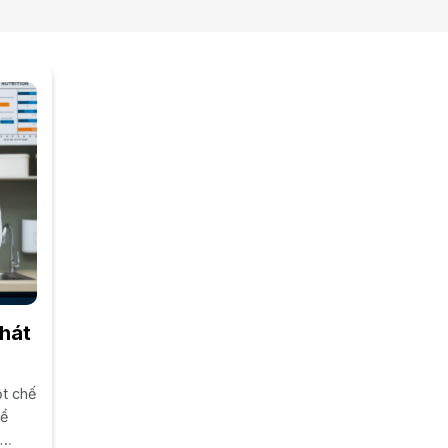
phát
ột chế
để