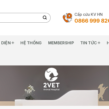
Cấp cứu KV HN
0866 999 82
 DIỆN
HỆ THỐNG
MEMBERSHIP
TIN TỨC