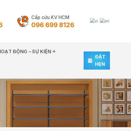
Cấp cứu KV HCM
6
096 699 8126
HOẠT ĐỘNG – SỰ KIỆN
ĐẶT
HẸN