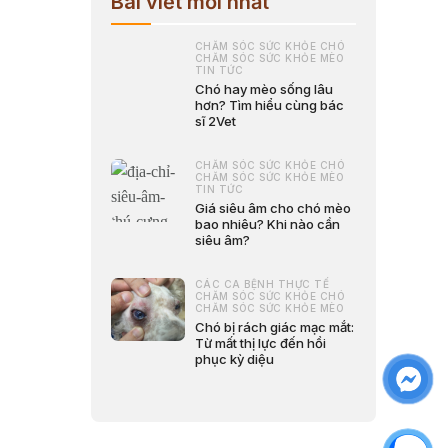
Bài viết mới nhất
CHĂM SÓC SỨC KHỎE CHÓ
CHĂM SÓC SỨC KHỎE MÈO
TIN TỨC
Chó hay mèo sống lâu
hơn? Tìm hiểu cùng bác
sĩ 2Vet
CHĂM SÓC SỨC KHỎE CHÓ
CHĂM SÓC SỨC KHỎE MÈO
TIN TỨC
Giá siêu âm cho chó mèo
bao nhiêu? Khi nào cần
siêu âm?
CÁC CA BỆNH THỰC TẾ
CHĂM SÓC SỨC KHỎE CHÓ
CHĂM SÓC SỨC KHỎE MÈO
Chó bị rách giác mạc mắt:
Từ mất thị lực đến hồi
phục kỳ diệu