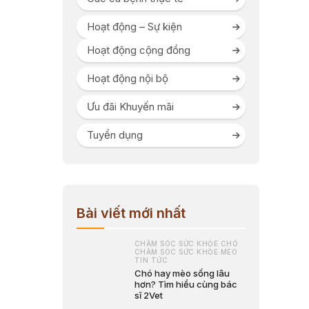
Hoạt động – Sự kiện
Hoạt động cộng đồng
Hoạt động nội bộ
Ưu đãi Khuyến mãi
Tuyển dụng
Bài viết mới nhất
CHĂM SÓC SỨC KHỎE CHÓ
CHĂM SÓC SỨC KHỎE MÈO
TIN TỨC
Chó hay mèo sống lâu
hơn? Tìm hiểu cùng bác
sĩ 2Vet