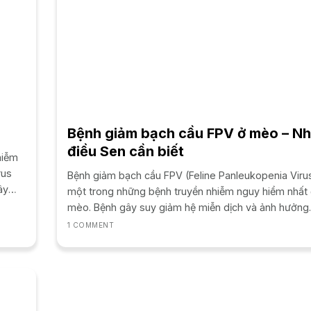
Bệnh giảm bạch cầu FPV ở mèo – N
điều Sen cần biết
hiễm
rus
Bệnh giảm bạch cầu FPV (Feline Panleukopenia Virus
ây
một trong những bệnh truyền nhiễm nguy hiểm nhất 
mèo. Bệnh gây suy giảm hệ miễn dịch và ảnh hưởng
nghiêm trọng đến sức khỏe. Đặc biệt là những...
1 COMMENT