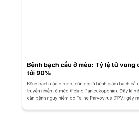
Bệnh bạch cầu ở mèo: Tỷ lệ tử vong 
tới 90%
Bệnh bạch cầu ở mèo, còn gọi là bệnh giảm bạch cầu
truyền nhiễm ở mèo (Feline Panleukopenia). Đây là m
căn bệnh nguy hiểm do Feline Parvovirus (FPV) gây ra
Giảm bạch cầu là một trong những bệnh truyền...