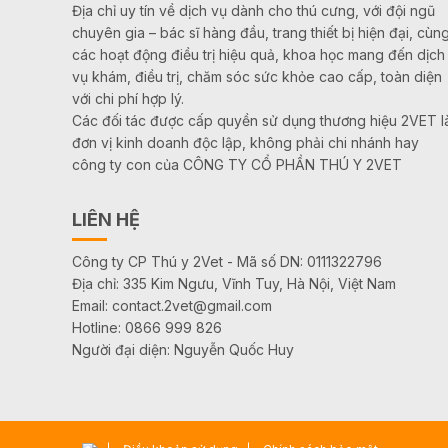
Địa chỉ uy tín về dịch vụ dành cho thú cưng, với đội ngũ
chuyên gia – bác sĩ hàng đầu, trang thiết bị hiện đại, cùn
các hoạt động điều trị hiệu quả, khoa học mang đến dịch
vụ khám, điều trị, chăm sóc sức khỏe cao cấp, toàn diện
với chi phí hợp lý.
Các đối tác được cấp quyền sử dụng thương hiệu 2VET l
đơn vị kinh doanh độc lập, không phải chi nhánh hay
công ty con của CÔNG TY CỔ PHẦN THÚ Y 2VET
LIÊN HỆ
Công ty CP Thú y 2Vet - Mã số DN: 0111322796
Địa chỉ: 335 Kim Ngưu, Vĩnh Tuy, Hà Nội, Việt Nam
Email: contact.2vet@gmail.com
Hotline: 0866 999 826
Người đại diện: Nguyễn Quốc Huy