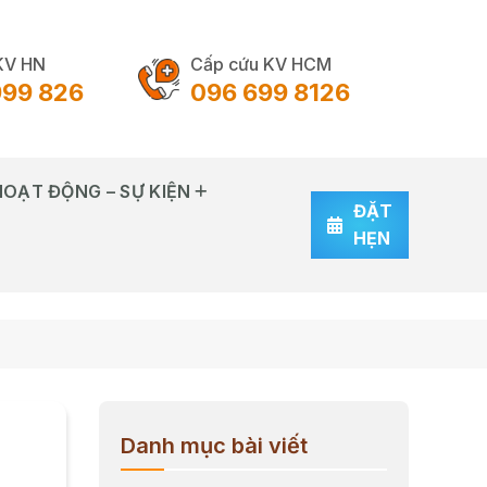
KV HN
Cấp cứu KV HCM
999 826
096 699 8126
HOẠT ĐỘNG – SỰ KIỆN
ĐẶT
HẸN
Danh mục bài viết