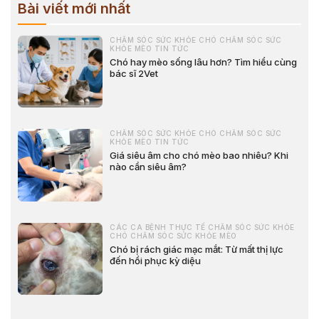
Bài viết mới nhất
CHĂM SÓC SỨC KHỎE CHÓ CHĂM SÓC SỨC
KHỎE MÈO TIN TỨC
Chó hay mèo sống lâu hơn? Tìm hiểu cùng
bác sĩ 2Vet
CHĂM SÓC SỨC KHỎE CHÓ CHĂM SÓC SỨC
KHỎE MÈO TIN TỨC
Giá siêu âm cho chó mèo bao nhiêu? Khi
nào cần siêu âm?
CÁC CA BỆNH THỰC TẾ CHĂM SÓC SỨC KHỎE
CHÓ CHĂM SÓC SỨC KHỎE MÈO
Chó bị rách giác mạc mắt: Từ mất thị lực
đến hồi phục kỳ diệu