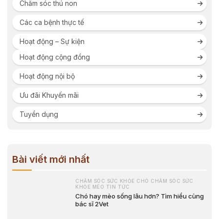
Chăm sóc thú non
Các ca bệnh thực tế
Hoạt động – Sự kiện
Hoạt động cộng đồng
Hoạt động nội bộ
Ưu đãi Khuyến mãi
Tuyển dụng
Bài viết mới nhất
CHĂM SÓC SỨC KHỎE CHÓ CHĂM SÓC SỨC
KHỎE MÈO TIN TỨC
Chó hay mèo sống lâu hơn? Tìm hiểu cùng
bác sĩ 2Vet