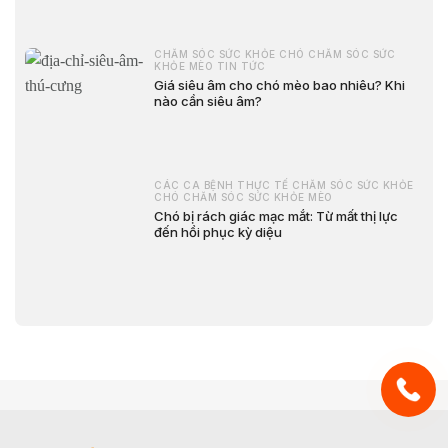
CHĂM SÓC SỨC KHỎE CHÓ CHĂM SÓC SỨC
KHỎE MÈO TIN TỨC
Giá siêu âm cho chó mèo bao nhiêu? Khi
nào cần siêu âm?
CÁC CA BỆNH THỰC TẾ CHĂM SÓC SỨC KHỎE
CHÓ CHĂM SÓC SỨC KHỎE MÈO
Chó bị rách giác mạc mắt: Từ mất thị lực
đến hồi phục kỳ diệu