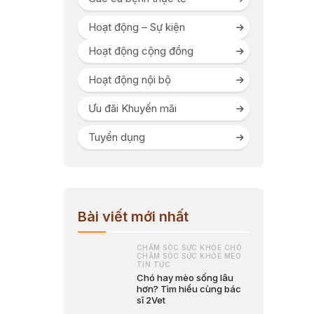
Hoạt động – Sự kiện
Hoạt động cộng đồng
Hoạt động nội bộ
Ưu đãi Khuyến mãi
Tuyển dụng
Bài viết mới nhất
CHĂM SÓC SỨC KHỎE CHÓ
CHĂM SÓC SỨC KHỎE MÈO
TIN TỨC
Chó hay mèo sống lâu
hơn? Tìm hiểu cùng bác
sĩ 2Vet