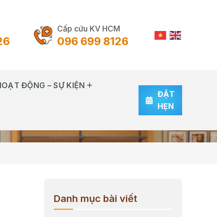
Cấp cứu KV HCM
26
096 699 8126
HOẠT ĐỘNG – SỰ KIỆN
ĐẶT
HẸN
Danh mục bài viết