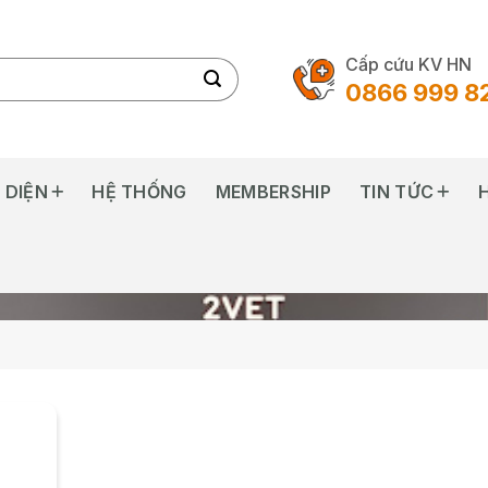
Cấp cứu KV HN
0866 999 8
 DIỆN
HỆ THỐNG
MEMBERSHIP
TIN TỨC