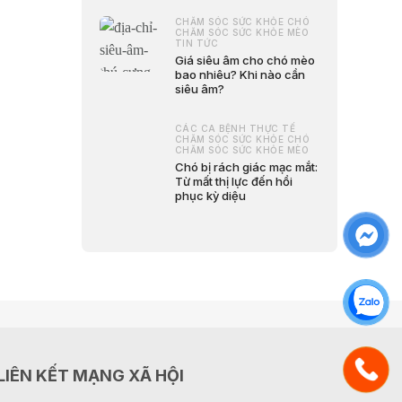
CHĂM SÓC SỨC KHỎE CHÓ
CHĂM SÓC SỨC KHỎE MÈO
TIN TỨC
Giá siêu âm cho chó mèo
bao nhiêu? Khi nào cần
siêu âm?
CÁC CA BỆNH THỰC TẾ
CHĂM SÓC SỨC KHỎE CHÓ
CHĂM SÓC SỨC KHỎE MÈO
Chó bị rách giác mạc mắt:
Từ mất thị lực đến hồi
phục kỳ diệu
LIÊN KẾT MẠNG XÃ HỘI