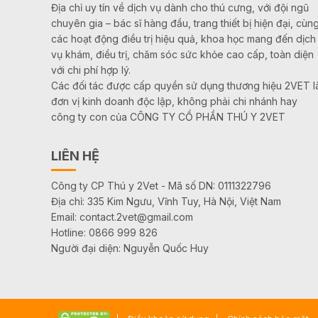
Địa chỉ uy tín về dịch vụ dành cho thú cưng, với đội ngũ
chuyên gia – bác sĩ hàng đầu, trang thiết bị hiện đại, cùn
các hoạt động điều trị hiệu quả, khoa học mang đến dịch
vụ khám, điều trị, chăm sóc sức khỏe cao cấp, toàn diện
với chi phí hợp lý.
Các đối tác được cấp quyền sử dụng thương hiệu 2VET l
đơn vị kinh doanh độc lập, không phải chi nhánh hay
công ty con của CÔNG TY CỔ PHẦN THÚ Y 2VET
LIÊN HỆ
Công ty CP Thú y 2Vet - Mã số DN: 0111322796
Địa chỉ: 335 Kim Ngưu, Vĩnh Tuy, Hà Nội, Việt Nam
Email: contact.2vet@gmail.com
Hotline: 0866 999 826
Người đại diện: Nguyễn Quốc Huy