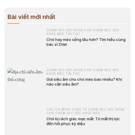
Bài viết mới nhất
CHĂM SÓC SỨC KHỎE CHÓ CHĂM SÓC SỨC
KHỎE MÈO TIN TỨC
Chó hay mèo sống lâu hơn? Tìm hiểu cùng
bác sĩ 2Vet
CHĂM SÓC SỨC KHỎE CHÓ CHĂM SÓC SỨC
KHỎE MÈO TIN TỨC
Giá siêu âm cho chó mèo bao nhiêu? Khi
nào cần siêu âm?
CÁC CA BỆNH THỰC TẾ CHĂM SÓC SỨC KHỎE
CHÓ CHĂM SÓC SỨC KHỎE MÈO
Chó bị rách giác mạc mắt: Từ mất thị lực
đến hồi phục kỳ diệu