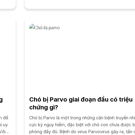
từ chó sang...
g
Chó bị Parvo giai đoạn đầu có triệu
chứng gì?
h để
Chó bị Parvo là một trong những căn bệnh truyền n
ỉ uy
cực kỳ nguy hiểm, đặc biệt với chó con chưa được t
Với
phòng đầy đủ. Bệnh do virus Parvovirus gây ra, tấn