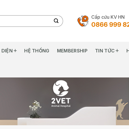
Cấp cứu KV HN
0866 999 8
 DIỆN
HỆ THỐNG
MEMBERSHIP
TIN TỨC