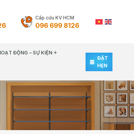
Cấp cứu KV HCM
26
096 699 8126
HOẠT ĐỘNG – SỰ KIỆN
ĐẶT
HẸN