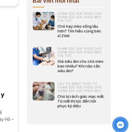
Bài viết mới nhất
CHĂM SÓC SỨC KHỎE CHÓ
CHĂM SÓC SỨC KHỎE MÈO
TIN TỨC
Chó hay mèo sống lâu
hơn? Tìm hiểu cùng bác
sĩ 2Vet
CHĂM SÓC SỨC KHỎE CHÓ
CHĂM SÓC SỨC KHỎE MÈO
TIN TỨC
Giá siêu âm cho chó mèo
bao nhiêu? Khi nào cần
siêu âm?
CÁC CA BỆNH THỰC TẾ
CHĂM SÓC SỨC KHỎE CHÓ
CHĂM SÓC SỨC KHỎE MÈO
 y
Chó bị rách giác mạc mắt:
Từ mất thị lực đến hồi
phục kỳ diệu
ể
ây Hồ –