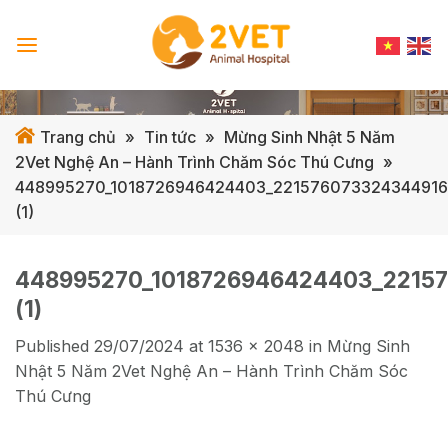
Skip
to
content
Trang chủ
»
Tin tức
»
Mừng Sinh Nhật 5 Năm
2Vet Nghệ An – Hành Trình Chăm Sóc Thú Cưng
»
448995270_1018726946424403_221576073324344916
(1)
448995270_1018726946424403_2215
(1)
Published
29/07/2024
at
1536 × 2048
in
Mừng Sinh
Nhật 5 Năm 2Vet Nghệ An – Hành Trình Chăm Sóc
Thú Cưng