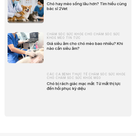
Chó hay mèo sống lâu hơn? Tìm hiểu cùng
bác sĩ 2Vet
CHĂM SÓC SỨC KHỎE CHÓ CHĂM SÓC SỨC
KHỎE MÈO TIN TỨC
Giá siêu âm cho chó mèo bao nhiêu? Khi
nào cần siêu âm?
CÁC CA BỆNH THỰC TẾ CHĂM SÓC SỨC KHỎE
CHÓ CHĂM SÓC SỨC KHỎE MÈO
Chó bị rách giác mạc mắt: Từ mất thị lực
đến hồi phục kỳ diệu