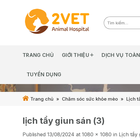
Skip
to
content
TRANG CHỦ
GIỚI THIỆU
DỊCH VỤ TOÀN
TUYỂN DỤNG
Trang chủ
»
Chăm sóc sức khỏe mèo
»
Lịch t
lịch tẩy giun sán (3)
Published
13/08/2024
at
1080 × 1080
in
Lịch tẩy