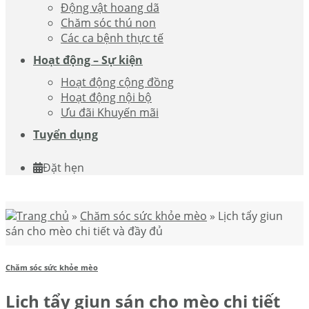
Động vật hoang dã
Chăm sóc thú non
Các ca bệnh thực tế
Hoạt động – Sự kiện
Hoạt động cộng đồng
Hoạt động nội bộ
Ưu đãi Khuyến mãi
Tuyển dụng
Đặt hẹn
Trang chủ
»
Chăm sóc sức khỏe mèo
»
Lịch tẩy giun
sán cho mèo chi tiết và đầy đủ
Chăm sóc sức khỏe mèo
Lịch tẩy giun sán cho mèo chi tiết