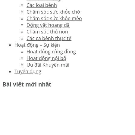
Các loại bệnh
Chăm sóc sức khỏe chó
Chăm sóc sức khỏe mèo
Động vật hoang dã
Chăm sóc thú non
Các ca bệnh thực tế
Hoạt động – Sự kiện
Hoạt động cộng đồng
Hoạt động nội bộ
Ưu đãi Khuyến mãi
Tuyển dụng
Bài viết mới nhất