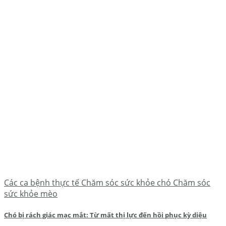
Các ca bệnh thực tế Chăm sóc sức khỏe chó Chăm sóc
sức khỏe mèo
Chó bị rách giác mạc mắt: Từ mất thị lực đến hồi phục kỳ diệu