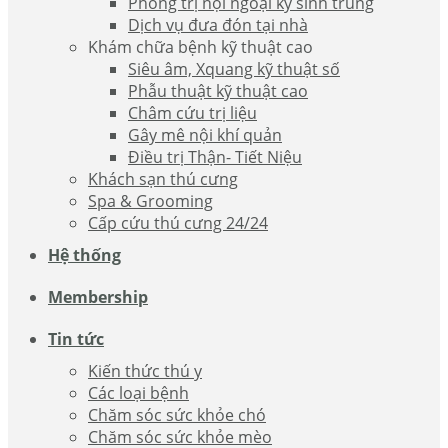
Phòng trị nội ngoại ký sinh trùng
Dịch vụ đưa đón tại nhà
Khám chữa bệnh kỹ thuật cao
Siêu âm, Xquang kỹ thuật số
Phẫu thuật kỹ thuật cao
Châm cứu trị liệu
Gây mê nội khí quản
Điều trị Thận- Tiết Niệu
Khách sạn thú cưng
Spa & Grooming
Cấp cứu thú cưng 24/24
Hệ thống
Membership
Tin tức
Kiến thức thú y
Các loại bệnh
Chăm sóc sức khỏe chó
Chăm sóc sức khỏe mèo