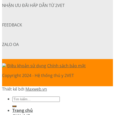
NHẬN ƯU ĐÃI HẤP DẪN TỪ 2VET
FEEDBACK
ZALO OA
Điều khoản sử dụng
Chính sách bảo mật
Copyright 2024 - Hệ thống thú y 2VET
Thiết kế bởi
Maxweb.vn
Trang chủ