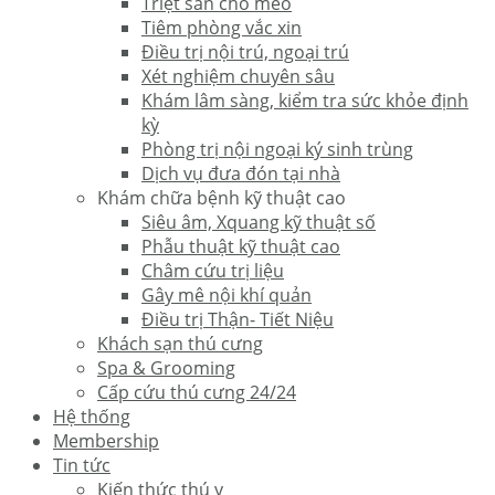
Triệt sản chó mèo
Tiêm phòng vắc xin
Điều trị nội trú, ngoại trú
Xét nghiệm chuyên sâu
Khám lâm sàng, kiểm tra sức khỏe định
kỳ
Phòng trị nội ngoại ký sinh trùng
Dịch vụ đưa đón tại nhà
Khám chữa bệnh kỹ thuật cao
Siêu âm, Xquang kỹ thuật số
Phẫu thuật kỹ thuật cao
Châm cứu trị liệu
Gây mê nội khí quản
Điều trị Thận- Tiết Niệu
Khách sạn thú cưng
Spa & Grooming
Cấp cứu thú cưng 24/24
Hệ thống
Membership
Tin tức
Kiến thức thú y