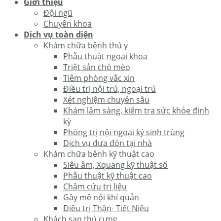
Giới thiệu
Đội ngũ
Chuyên khoa
Dịch vụ toàn diện
Khám chữa bệnh thú y
Phẫu thuật ngoại khoa
Triệt sản chó mèo
Tiêm phòng vắc xin
Điều trị nội trú, ngoại trú
Xét nghiệm chuyên sâu
Khám lâm sàng, kiểm tra sức khỏe định
kỳ
Phòng trị nội ngoại ký sinh trùng
Dịch vụ đưa đón tại nhà
Khám chữa bệnh kỹ thuật cao
Siêu âm, Xquang kỹ thuật số
Phẫu thuật kỹ thuật cao
Châm cứu trị liệu
Gây mê nội khí quản
Điều trị Thận- Tiết Niệu
Khách sạn thú cưng