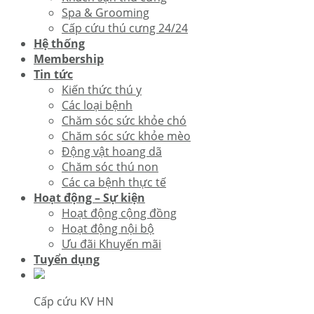
Spa & Grooming
Cấp cứu thú cưng 24/24
Hệ thống
Membership
Tin tức
Kiến thức thú y
Các loại bệnh
Chăm sóc sức khỏe chó
Chăm sóc sức khỏe mèo
Động vật hoang dã
Chăm sóc thú non
Các ca bệnh thực tế
Hoạt động – Sự kiện
Hoạt động cộng đồng
Hoạt động nội bộ
Ưu đãi Khuyến mãi
Tuyển dụng
Cấp cứu KV HN