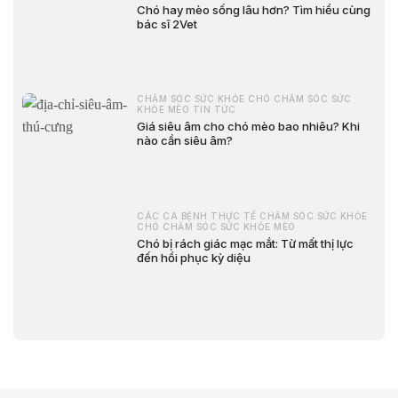
Chó hay mèo sống lâu hơn? Tìm hiểu cùng
bác sĩ 2Vet
CHĂM SÓC SỨC KHỎE CHÓ CHĂM SÓC SỨC
KHỎE MÈO TIN TỨC
Giá siêu âm cho chó mèo bao nhiêu? Khi
nào cần siêu âm?
CÁC CA BỆNH THỰC TẾ CHĂM SÓC SỨC KHỎE
CHÓ CHĂM SÓC SỨC KHỎE MÈO
Chó bị rách giác mạc mắt: Từ mất thị lực
đến hồi phục kỳ diệu