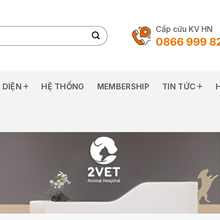
Cấp cứu KV HN
0866 999 8
 DIỆN
HỆ THỐNG
MEMBERSHIP
TIN TỨC