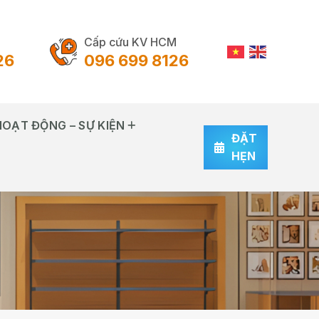
Cấp cứu KV HCM
26
096 699 8126
HOẠT ĐỘNG – SỰ KIỆN
ĐẶT
HẸN