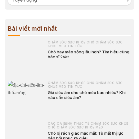
Bài viết mới nhất
CHĂM SÓC SỨC KHỎE CHÓ CHĂM SÓC SỨC
KHỎE MÈO TIN TỨC
Chó hay mèo sống lâu hơn? Tìm hiểu cùng
bác sĩ 2Vet
CHĂM SÓC SỨC KHỎE CHÓ CHĂM SÓC SỨC
KHỎE MÈO TIN TỨC
Giá siêu âm cho chó mèo bao nhiêu? Khi
nào cần siêu âm?
CÁC CA BỆNH THỰC TẾ CHĂM SÓC SỨC KHỎE
CHÓ CHĂM SÓC SỨC KHỎE MÈO
Chó bị rách giác mạc mắt: Từ mất thị lực
đến hồi phục kỳ diệu