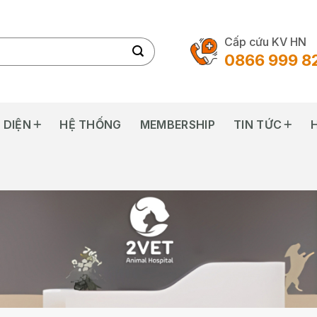
Cấp cứu KV HN
0866 999 8
 DIỆN
HỆ THỐNG
MEMBERSHIP
TIN TỨC