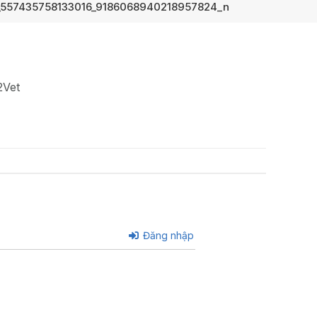
557435758133016_9186068940218957824_n
2Vet
Đăng nhập