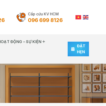
Cấp cứu KV HCM
26
096 699 8126
HOẠT ĐỘNG – SỰ KIỆN
ĐẶT
HẸN