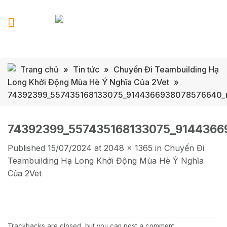
Skip
to
content
Trang chủ
»
Tin tức
»
Chuyến Đi Teambuilding Hạ
Long Khởi Động Mùa Hè Ý Nghĩa Của 2Vet
»
74392399_557435168133075_9144366938078576640_
74392399_557435168133075_9144366
Published
15/07/2024
at
2048 × 1365
in
Chuyến Đi
Teambuilding Hạ Long Khởi Động Mùa Hè Ý Nghĩa
Của 2Vet
Trackbacks are closed, but you can
post a comment
.