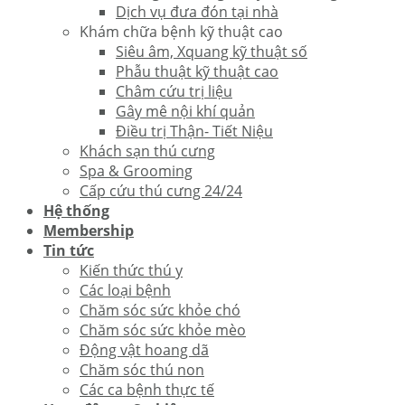
Dịch vụ đưa đón tại nhà
Khám chữa bệnh kỹ thuật cao
Siêu âm, Xquang kỹ thuật số
Phẫu thuật kỹ thuật cao
Châm cứu trị liệu
Gây mê nội khí quản
Điều trị Thận- Tiết Niệu
Khách sạn thú cưng
Spa & Grooming
Cấp cứu thú cưng 24/24
Hệ thống
Membership
Tin tức
Kiến thức thú y
Các loại bệnh
Chăm sóc sức khỏe chó
Chăm sóc sức khỏe mèo
Động vật hoang dã
Chăm sóc thú non
Các ca bệnh thực tế