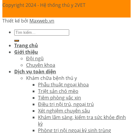
Copyright 2024 - Hệ thống thú y 2VET
Thiết kế bởi
Maxweb.vn
Trang chủ
Giới thiệu
Đội ngũ
Chuyên khoa
Dịch vụ toàn diện
Khám chữa bệnh thú y
Phẫu thuật ngoại khoa
Triệt sản chó mèo
Tiêm phòng vắc xin
Điều trị nội trú, ngoại trú
Xét nghiệm chuyên sâu
Khám lâm sàng, kiểm tra sức khỏe định
kỳ
Phòng trị nội ngoại ký sinh trùng