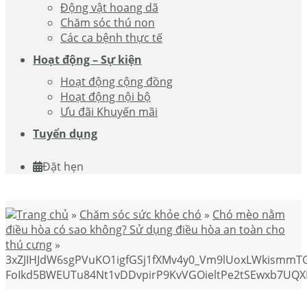
Động vật hoang dã
Chăm sóc thú non
Các ca bệnh thực tế
Hoạt động – Sự kiện
Hoạt động cộng đồng
Hoạt động nội bộ
Ưu đãi Khuyến mãi
Tuyển dụng
Đặt hẹn
Trang chủ
»
Chăm sóc sức khỏe chó
»
Chó mèo nằm
điều hòa có sao không? Sử dụng điều hòa an toàn cho
thú cưng
»
3xZJIHJdW6sgPVuKO1igfGSj1fXMv4y0_Vm9lUoxLWkismm
FoIkd5BWEUTu84Nt1vDDvpirP9KvVGOieltPe2tSEwxb7UQX