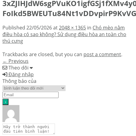
3xZJIHJdW6sgPVuKO1igfGSj1fXMv4
FoIkd5BWEUTu84Nt1vDDvpirP9KvVG
Published
22/05/2026
at
2048 × 1365
in
Chó mèo nằm
điều hòa có sao không? Sử dụng điều hòa an toàn cho
thú cưng
Trackbacks are closed, but you can
post a comment
.
←
Previous
Theo dõi
Đăng nhập
Thông báo của