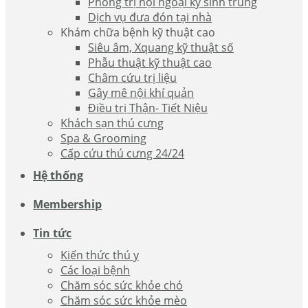
Phòng trị nội ngoại ký sinh trùng
Dịch vụ đưa đón tại nhà
Khám chữa bệnh kỹ thuật cao
Siêu âm, Xquang kỹ thuật số
Phẫu thuật kỹ thuật cao
Châm cứu trị liệu
Gây mê nội khí quản
Điều trị Thận- Tiết Niệu
Khách sạn thú cưng
Spa & Grooming
Cấp cứu thú cưng 24/24
Hệ thống
Membership
Tin tức
Kiến thức thú y
Các loại bệnh
Chăm sóc sức khỏe chó
Chăm sóc sức khỏe mèo