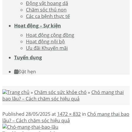
Động vật hoang dã
Chăm sóc thú non
Các ca bệnh thực tế
Hoạt động – Sự kiện
Hoạt động cộng đồng
Hoạt động nội bộ
Ưu đãi Khuyến mãi
Tuyển dụng
Đặt hẹn
Trang chủ
»
Chăm sóc sức khỏe chó
»
Chó mang thai
bao lâu? – Cách chăm sóc hiệu quả
Published
28/05/2025
at
1472 × 832
in
Chó mang thai bao
lâu? – Cách chăm sóc hiệu quả