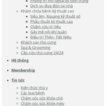
Phòng trị nội ngoại ký sinh trùng
Dịch vụ đưa đón tại nhà
Khám chữa bệnh kỹ thuật cao
Siêu âm, Xquang kỹ thuật số
Phẫu thuật kỹ thuật cao
Châm cứu trị liệu
Gây mê nội khí quản
Điều trị Thận- Tiết Niệu
Khách sạn thú cưng
Spa & Grooming
Cấp cứu thú cưng 24/24
Hệ thống
Membership
Tin tức
Kiến thức thú y
Các loại bệnh
Chăm sóc sức khỏe chó
Chăm sóc sức khỏe mèo