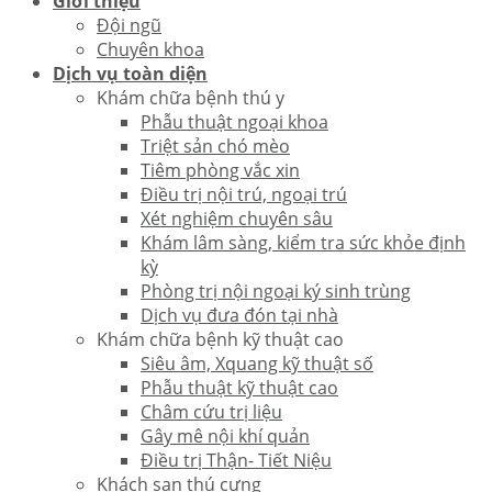
Giới thiệu
Đội ngũ
Chuyên khoa
Dịch vụ toàn diện
Khám chữa bệnh thú y
Phẫu thuật ngoại khoa
Triệt sản chó mèo
Tiêm phòng vắc xin
Điều trị nội trú, ngoại trú
Xét nghiệm chuyên sâu
Khám lâm sàng, kiểm tra sức khỏe định
kỳ
Phòng trị nội ngoại ký sinh trùng
Dịch vụ đưa đón tại nhà
Khám chữa bệnh kỹ thuật cao
Siêu âm, Xquang kỹ thuật số
Phẫu thuật kỹ thuật cao
Châm cứu trị liệu
Gây mê nội khí quản
Điều trị Thận- Tiết Niệu
Khách sạn thú cưng