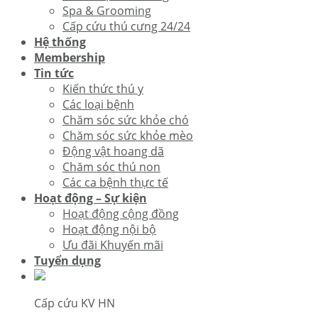
Spa & Grooming
Cấp cứu thú cưng 24/24
Hệ thống
Membership
Tin tức
Kiến thức thú y
Các loại bệnh
Chăm sóc sức khỏe chó
Chăm sóc sức khỏe mèo
Động vật hoang dã
Chăm sóc thú non
Các ca bệnh thực tế
Hoạt động – Sự kiện
Hoạt động cộng đồng
Hoạt động nội bộ
Ưu đãi Khuyến mãi
Tuyển dụng
Cấp cứu KV HN