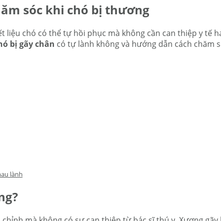
hăm sóc khi chó bị thương
iết liệu chó có thể tự hồi phục mà không cần can thiệp y tế
hó bị gãy chân
có tự lành không và hướng dẫn cách chăm s
mau lành
ng?
chỉnh mà không có sự can thiệp từ bác sĩ thú y. Xương gãy