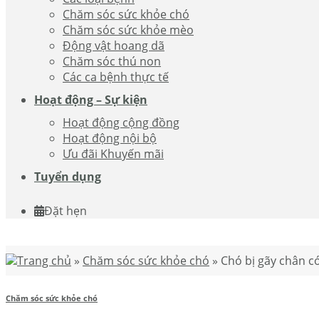
Chăm sóc sức khỏe chó
Chăm sóc sức khỏe mèo
Động vật hoang dã
Chăm sóc thú non
Các ca bệnh thực tế
Hoạt động – Sự kiện
Hoạt động cộng đồng
Hoạt động nội bộ
Ưu đãi Khuyến mãi
Tuyển dụng
Đặt hẹn
Trang chủ
»
Chăm sóc sức khỏe chó
»
Chó bị gãy chân c
Chăm sóc sức khỏe chó