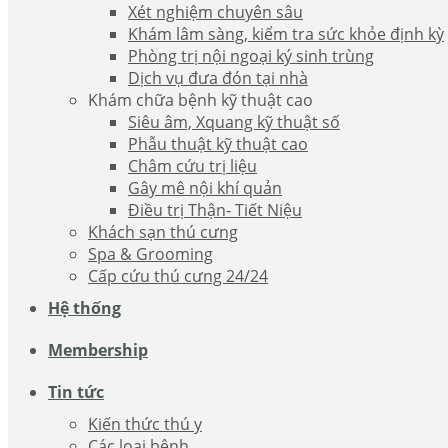
Xét nghiệm chuyên sâu
Khám lâm sàng, kiểm tra sức khỏe định kỳ
Phòng trị nội ngoại ký sinh trùng
Dịch vụ đưa đón tại nhà
Khám chữa bệnh kỹ thuật cao
Siêu âm, Xquang kỹ thuật số
Phẫu thuật kỹ thuật cao
Châm cứu trị liệu
Gây mê nội khí quản
Điều trị Thận- Tiết Niệu
Khách sạn thú cưng
Spa & Grooming
Cấp cứu thú cưng 24/24
Hệ thống
Membership
Tin tức
Kiến thức thú y
Các loại bệnh