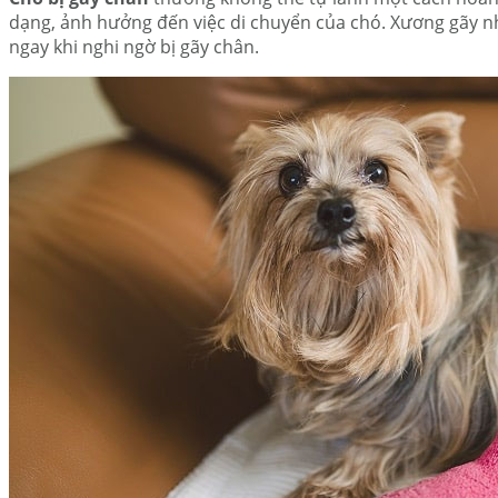
dạng, ảnh hưởng đến việc di chuyển của chó. Xương gãy n
ngay khi nghi ngờ bị gãy chân.