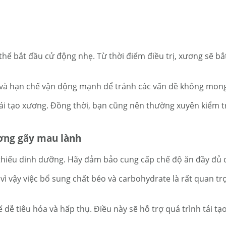
hể bắt đầu cử động nhẹ. Từ thời điểm điều trị, xương sẽ bắt 
ớc và hạn chế vận động mạnh để tránh các vấn đề không mo
tái tạo xương. Đồng thời, bạn cũng nên thường xuyên kiểm
ương gãy mau lành
 thiếu dinh dưỡng. Hãy đảm bảo cung cấp chế độ ăn đầy đủ 
ì vậy việc bổ sung chất béo và carbohydrate là rất quan trọ
dễ tiêu hóa và hấp thụ. Điều này sẽ hỗ trợ quá trình tái t