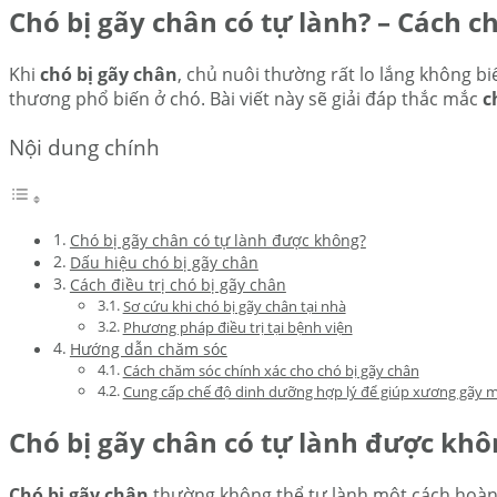
Chó bị gãy chân có tự lành? – Cách c
Khi
chó bị gãy chân
, chủ nuôi thường rất lo lắng không b
thương phổ biến ở chó. Bài viết này sẽ giải đáp thắc mắc
c
Nội dung chính
Chó bị gãy chân có tự lành được không?
Dấu hiệu chó bị gãy chân
Cách điều trị chó bị gãy chân
Sơ cứu khi chó bị gãy chân tại nhà
Phương pháp điều trị tại bệnh viện
Hướng dẫn chăm sóc
Cách chăm sóc chính xác cho chó bị gãy chân
Cung cấp chế độ dinh dưỡng hợp lý để giúp xương gãy 
Chó bị gãy chân có tự lành được khô
Chó bị gãy chân
thường không thể tự lành một cách hoàn 