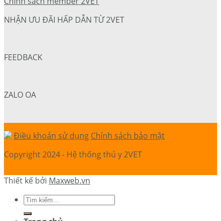
Chính sách member 2VET
NHẬN ƯU ĐÃI HẤP DẪN TỪ 2VET
FEEDBACK
ZALO OA
Điều khoản sử dụng
Chính sách bảo mật
Copyright 2024 - Hệ thống thú y 2VET
Thiết kế bởi
Maxweb.vn