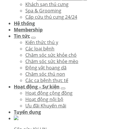
Khách sạn thú cưng
Spa & Grooming
Cấp cứu thú cưng 24/24
Hệ thống
Membership
Tin tức
Kiến thức thú y
Các loại bệnh
Chăm sóc sức khỏe chó
Chăm sóc sức khỏe mèo
Động vật hoang dã
Chăm sóc thú non
Các ca bệnh thực tế
Hoạt động – Sự kiện
Hoạt động cộng đồng
Hoạt động nội bộ
Ưu đãi Khuyến mãi
Tuyển dụng