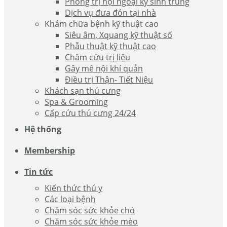
Phòng trị nội ngoại ký sinh trùng
Dịch vụ đưa đón tại nhà
Khám chữa bệnh kỹ thuật cao
Siêu âm, Xquang kỹ thuật số
Phẫu thuật kỹ thuật cao
Châm cứu trị liệu
Gây mê nội khí quản
Điều trị Thận- Tiết Niệu
Khách sạn thú cưng
Spa & Grooming
Cấp cứu thú cưng 24/24
Hệ thống
Membership
Tin tức
Kiến thức thú y
Các loại bệnh
Chăm sóc sức khỏe chó
Chăm sóc sức khỏe mèo