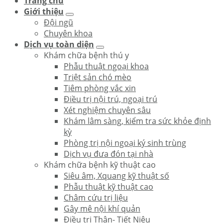
Trang chủ
Giới thiệu
Đội ngũ
Chuyên khoa
Dịch vụ toàn diện
Khám chữa bệnh thú y
Phẫu thuật ngoại khoa
Triệt sản chó mèo
Tiêm phòng vắc xin
Điều trị nội trú, ngoại trú
Xét nghiệm chuyên sâu
Khám lâm sàng, kiểm tra sức khỏe định
kỳ
Phòng trị nội ngoại ký sinh trùng
Dịch vụ đưa đón tại nhà
Khám chữa bệnh kỹ thuật cao
Siêu âm, Xquang kỹ thuật số
Phẫu thuật kỹ thuật cao
Châm cứu trị liệu
Gây mê nội khí quản
Điều trị Thận- Tiết Niệu