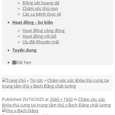
Động vật hoang dã
Chăm sóc thú non
Các ca bệnh thực tế
Hoạt động – Sự kiện
Hoạt động cộng đồng
Hoạt động nội bộ
Ưu đãi Khuyến mãi
Tuyển dụng
Đặt hẹn
Trang chủ
»
Tin tức
»
Chăm sóc sức khỏe thú cưng tại
trung tâm thú y Bạch Đằng chất lượng
Published
25/10/2025
at
2560 × 1920
in
Chăm sóc sức
khỏe thú cưng tại trung tâm thú y Bạch Đằng chất lượng