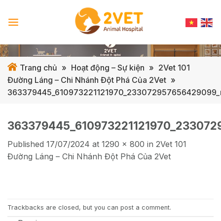
Skip
to
content
Trang chủ
»
Hoạt động – Sự kiện
»
2Vet 101
Đường Láng – Chi Nhánh Đột Phá Của 2Vet
»
363379445_610973221121970_233072957656429099_
363379445_610973221121970_233072
Published
17/07/2024
at
1290 × 800
in
2Vet 101
Đường Láng – Chi Nhánh Đột Phá Của 2Vet
Trackbacks are closed, but you can
post a comment
.