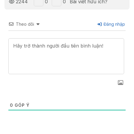
0
0
2244
Bài viết hữu ích?
Theo dõi
Đăng nhập
0
GÓP Ý