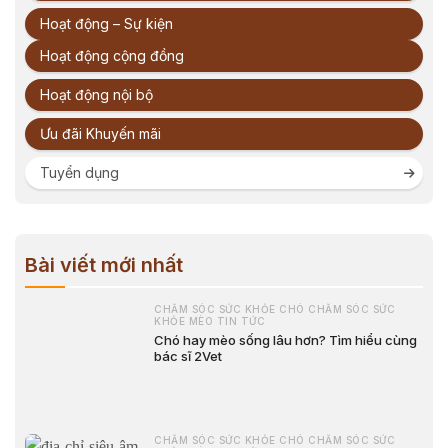
Hoạt động – Sự kiện
Hoạt động cộng đồng
Hoạt động nội bộ
Ưu đãi Khuyến mãi
Tuyển dụng
Bài viết mới nhất
CHĂM SÓC SỨC KHỎE CHÓ CHĂM SÓC SỨC
KHỎE MÈO TIN TỨC
Chó hay mèo sống lâu hơn? Tìm hiểu cùng
bác sĩ 2Vet
CHĂM SÓC SỨC KHỎE CHÓ CHĂM SÓC SỨC