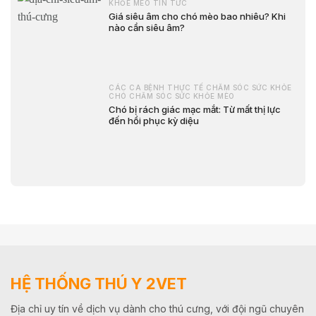
KHỎE MÈO TIN TỨC
Giá siêu âm cho chó mèo bao nhiêu? Khi
nào cần siêu âm?
CÁC CA BỆNH THỰC TẾ CHĂM SÓC SỨC KHỎE
CHÓ CHĂM SÓC SỨC KHỎE MÈO
Chó bị rách giác mạc mắt: Từ mất thị lực
đến hồi phục kỳ diệu
HỆ THỐNG THÚ Y 2VET
Địa chỉ uy tín về dịch vụ dành cho thú cưng, với đội ngũ chuyên