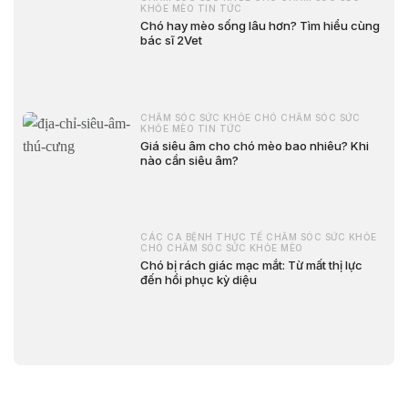
KHỎE MÈO TIN TỨC
Chó hay mèo sống lâu hơn? Tìm hiểu cùng
bác sĩ 2Vet
CHĂM SÓC SỨC KHỎE CHÓ CHĂM SÓC SỨC
KHỎE MÈO TIN TỨC
Giá siêu âm cho chó mèo bao nhiêu? Khi
nào cần siêu âm?
CÁC CA BỆNH THỰC TẾ CHĂM SÓC SỨC KHỎE
CHÓ CHĂM SÓC SỨC KHỎE MÈO
Chó bị rách giác mạc mắt: Từ mất thị lực
đến hồi phục kỳ diệu