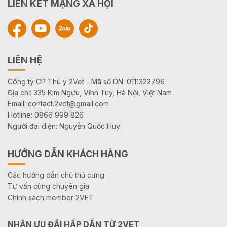
LIÊN KẾT MẠNG XÃ HỘI
LIÊN HỆ
Công ty CP Thú y 2Vet - Mã số DN: 0111322796
Địa chỉ: 335 Kim Ngưu, Vĩnh Tuy, Hà Nội, Việt Nam
Email: contact.2vet@gmail.com
Hotline: 0866 999 826
Người đại diện: Nguyễn Quốc Huy
HƯỚNG DẪN KHÁCH HÀNG
Các hướng dẫn chủ thú cưng
Tư vấn cùng chuyên gia
Chính sách member 2VET
NHẬN ƯU ĐÃI HẤP DẪN TỪ 2VET