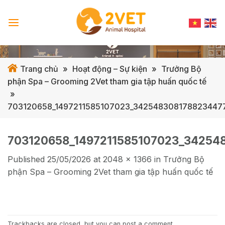
Skip
to
content
Trang chủ
»
Hoạt động – Sự kiện
»
Trưởng Bộ
phận Spa – Grooming 2Vet tham gia tập huấn quốc tế
»
703120658_1497211585107023_342548308178823447
703120658_1497211585107023_34254
Published
25/05/2026
at
2048 × 1366
in
Trưởng Bộ
phận Spa – Grooming 2Vet tham gia tập huấn quốc tế
Trackbacks are closed, but you can
post a comment
.