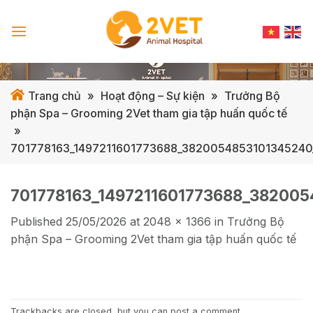
Skip
to
content
Trang chủ
»
Hoạt động – Sự kiện
»
Trưởng Bộ
phận Spa – Grooming 2Vet tham gia tập huấn quốc tế
»
701778163_1497211601773688_3820054853101345240
701778163_1497211601773688_38200
Published
25/05/2026
at
2048 × 1366
in
Trưởng Bộ
phận Spa – Grooming 2Vet tham gia tập huấn quốc tế
Trackbacks are closed, but you can
post a comment
.