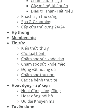
Châm cứu trị liệu
Gây mê nội khí quản
Điều trị Thận- Tiết Niệu
Khách sạn thú cưng
Spa & Grooming
Cấp cứu thú cưng 24/24
Hệ thống
Membership
Tin tức
Kiến thức thú y
Các loại bệnh
Chăm sóc sức khỏe chó
Chăm sóc sức khỏe mèo
Động vật hoang dã
Chăm sóc thú non
Các ca bệnh thực tế
Hoạt động – Sự kiện
Hoạt động cộng đồng
Hoạt động nội bộ
Ưu đãi Khuyến mãi
Tuyển dụng