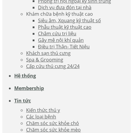
Phòng trị nội ngoại ký sinh trùng
Dịch vụ đưa đón tại nhà
Khám chữa bệnh kỹ thuật cao
Siêu âm, Xquang kỹ thuật số
Phẫu thuật kỹ thuật cao
Châm cứu trị liệu
Gây mê nội khí quản
Điều trị Thận- Tiết Niệu
Khách sạn thú cưng
Spa & Grooming
Cấp cứu thú cưng 24/24
Hệ thống
Membership
Tin tức
Kiến thức thú y
Các loại bệnh
Chăm sóc sức khỏe chó
Chăm sóc sức khỏe mèo