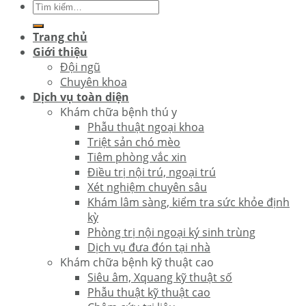
Trang chủ
Giới thiệu
Đội ngũ
Chuyên khoa
Dịch vụ toàn diện
Khám chữa bệnh thú y
Phẫu thuật ngoại khoa
Triệt sản chó mèo
Tiêm phòng vắc xin
Điều trị nội trú, ngoại trú
Xét nghiệm chuyên sâu
Khám lâm sàng, kiểm tra sức khỏe định
kỳ
Phòng trị nội ngoại ký sinh trùng
Dịch vụ đưa đón tại nhà
Khám chữa bệnh kỹ thuật cao
Siêu âm, Xquang kỹ thuật số
Phẫu thuật kỹ thuật cao