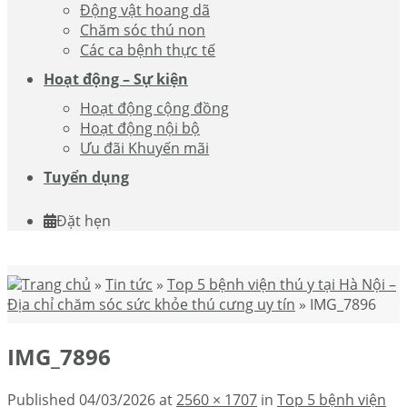
Động vật hoang dã
Chăm sóc thú non
Các ca bệnh thực tế
Hoạt động – Sự kiện
Hoạt động cộng đồng
Hoạt động nội bộ
Ưu đãi Khuyến mãi
Tuyển dụng
Đặt hẹn
Trang chủ
»
Tin tức
»
Top 5 bệnh viện thú y tại Hà Nội –
Địa chỉ chăm sóc sức khỏe thú cưng uy tín
»
IMG_7896
IMG_7896
Published
04/03/2026
at
2560 × 1707
in
Top 5 bệnh viện