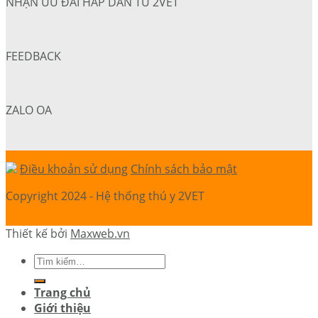
NHẬN ƯU ĐÃI HẤP DẪN TỪ 2VET
FEEDBACK
ZALO OA
Điều khoản sử dụng
Chính sách bảo mật
Copyright 2024 - Hệ thống thú y 2VET
Thiết kế bởi
Maxweb.vn
Trang chủ
Giới thiệu