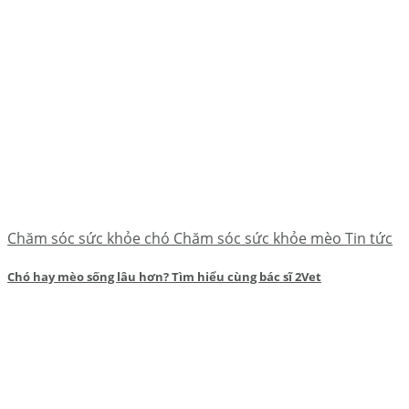
Chăm sóc sức khỏe chó Chăm sóc sức khỏe mèo Tin tức
Chó hay mèo sống lâu hơn? Tìm hiểu cùng bác sĩ 2Vet