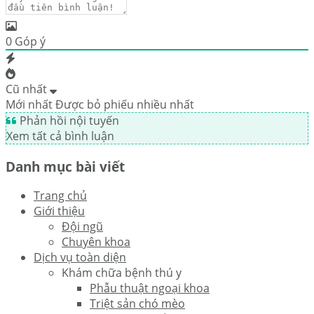
0
Góp ý
Cũ nhất
Mới nhất
Được bỏ phiếu nhiều nhất
Phản hồi nội tuyến
Xem tất cả bình luận
Danh mục bài viết
Trang chủ
Giới thiệu
Đội ngũ
Chuyên khoa
Dịch vụ toàn diện
Khám chữa bệnh thú y
Phẫu thuật ngoại khoa
Triệt sản chó mèo