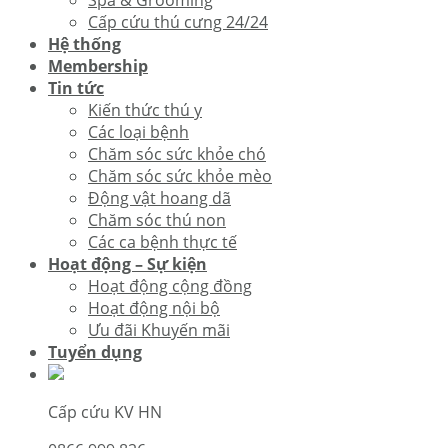
Spa & Grooming
Cấp cứu thú cưng 24/24
Hệ thống
Membership
Tin tức
Kiến thức thú y
Các loại bệnh
Chăm sóc sức khỏe chó
Chăm sóc sức khỏe mèo
Động vật hoang dã
Chăm sóc thú non
Các ca bệnh thực tế
Hoạt động – Sự kiện
Hoạt động cộng đồng
Hoạt động nội bộ
Ưu đãi Khuyến mãi
Tuyển dụng
Cấp cứu KV HN