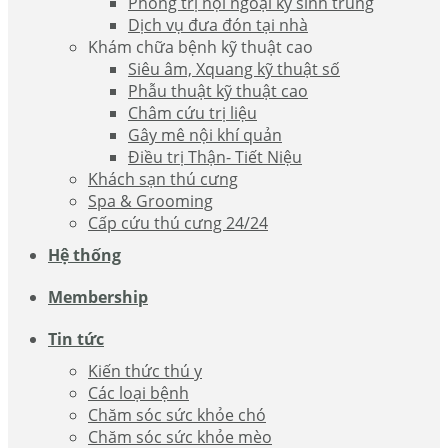
Phòng trị nội ngoại ký sinh trùng
Dịch vụ đưa đón tại nhà
Khám chữa bệnh kỹ thuật cao
Siêu âm, Xquang kỹ thuật số
Phẫu thuật kỹ thuật cao
Châm cứu trị liệu
Gây mê nội khí quản
Điều trị Thận- Tiết Niệu
Khách sạn thú cưng
Spa & Grooming
Cấp cứu thú cưng 24/24
Hệ thống
Membership
Tin tức
Kiến thức thú y
Các loại bệnh
Chăm sóc sức khỏe chó
Chăm sóc sức khỏe mèo