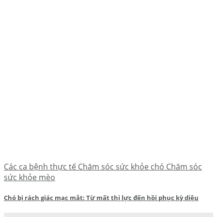
Các ca bệnh thực tế Chăm sóc sức khỏe chó Chăm sóc
sức khỏe mèo
Chó bị rách giác mạc mắt: Từ mất thị lực đến hồi phục kỳ diệu