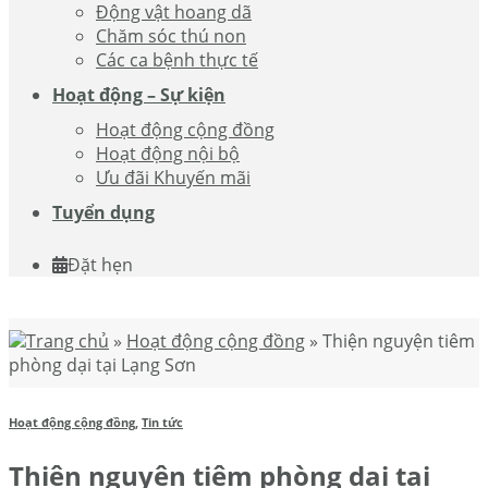
Động vật hoang dã
Chăm sóc thú non
Các ca bệnh thực tế
Hoạt động – Sự kiện
Hoạt động cộng đồng
Hoạt động nội bộ
Ưu đãi Khuyến mãi
Tuyển dụng
Đặt hẹn
Trang chủ
»
Hoạt động cộng đồng
»
Thiện nguyện tiêm
phòng dại tại Lạng Sơn
Hoạt động cộng đồng
,
Tin tức
Thiện nguyện tiêm phòng dại tại