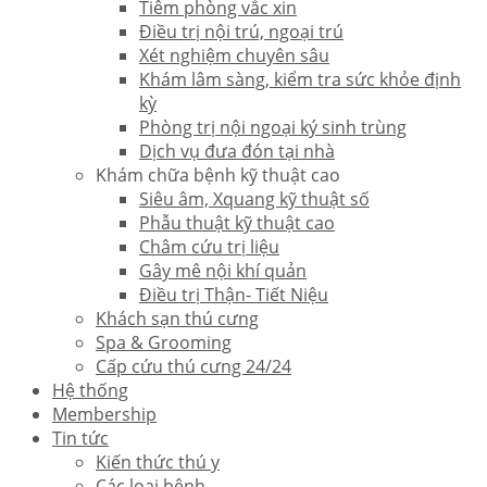
Tiêm phòng vắc xin
Điều trị nội trú, ngoại trú
Xét nghiệm chuyên sâu
Khám lâm sàng, kiểm tra sức khỏe định
kỳ
Phòng trị nội ngoại ký sinh trùng
Dịch vụ đưa đón tại nhà
Khám chữa bệnh kỹ thuật cao
Siêu âm, Xquang kỹ thuật số
Phẫu thuật kỹ thuật cao
Châm cứu trị liệu
Gây mê nội khí quản
Điều trị Thận- Tiết Niệu
Khách sạn thú cưng
Spa & Grooming
Cấp cứu thú cưng 24/24
Hệ thống
Membership
Tin tức
Kiến thức thú y
Các loại bệnh