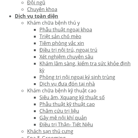
Đội ngũ
Chuyên khoa
Dịch vụ toàn diện
Khám chữa bệnh thú y
Phẫu thuật ngoại khoa
Triệt sản chó mèo
Tiêm phòng vắc xin
Điều trị nội trú, ngoại trú
Xét nghiệm chuyên sâu
Khám lâm sàng, kiểm tra sức khỏe định
kỳ
Phòng trị nội ngoại ký sinh trùng
Dịch vụ đưa đón tại nhà
Khám chữa bệnh kỹ thuật cao
Siêu âm, Xquang kỹ thuật số
Phẫu thuật kỹ thuật cao
Châm cứu trị liệu
Gây mê nội khí quản
Điều trị Thận- Tiết Niệu
Khách sạn thú cưng